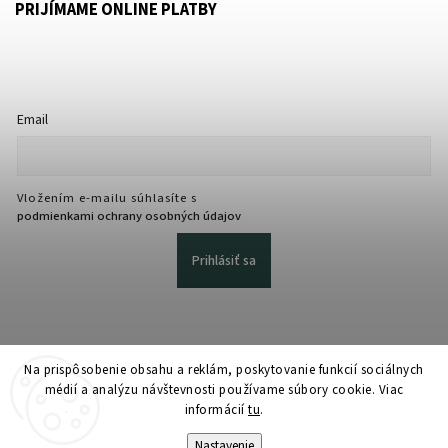
PRIJÍMAME ONLINE PLATBY
Email
Vložením e-mailu súhlasíte s
podmienkami ochrany osobných údajov
Prihlásiť sa
Na prispôsobenie obsahu a reklám, poskytovanie funkcií sociálnych
médií a analýzu návštevnosti používame súbory cookie. Viac
informácií
tu
.
Copyright 2026
martmedia.sk
. Všetky práva vyhradené.
Upraviť nastavenie cookies
Nastavenie