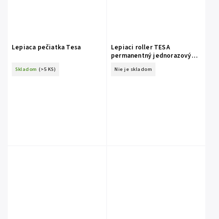
Lepiaca pečiatka Tesa
Lepiaci roller TESA
permanentný jednorazový
8,4mm x 8,5m
Skladom
(>5 KS)
Nie je skladom