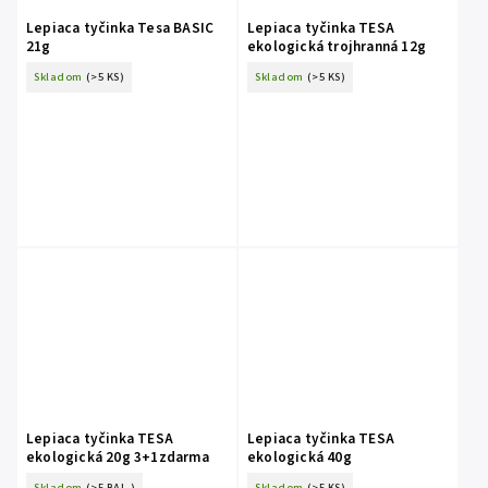
Lepiaca tyčinka Tesa BASIC
Lepiaca tyčinka TESA
21g
ekologická trojhranná 12g
Skladom
(>5 KS)
Skladom
(>5 KS)
Lepiaca tyčinka TESA
Lepiaca tyčinka TESA
ekologická 20g 3+1zdarma
ekologická 40g
Skladom
(>5 BAL.)
Skladom
(>5 KS)