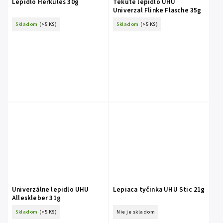
Lepidlo Herkules 30g
Tekuté lepidlo UHU
Univerzal Flinke Flasche 35g
Skladom
(>5 KS)
Skladom
(>5 KS)
Univerzálne lepidlo UHU
Lepiaca tyčinka UHU Stic 21g
Alleskleber 31g
Skladom
(>5 KS)
Nie je skladom