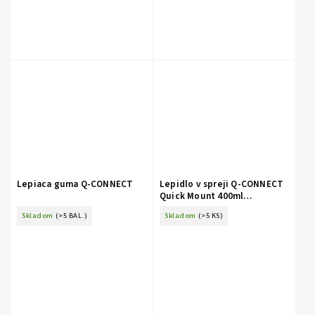
Lepiaca guma Q-CONNECT
Lepidlo v spreji Q-CONNECT
Quick Mount 400ml
permanentné
Skladom
(>5 BAL.)
Skladom
(>5 KS)