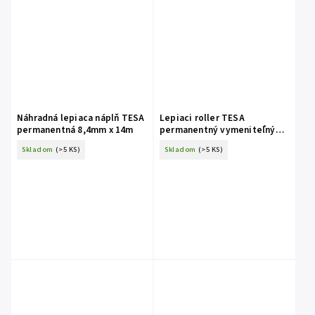
Náhradná lepiaca náplň TESA
Lepiaci roller TESA
permanentná 8,4mm x 14m
permanentný vymeniteľný
8,4mm x 14m
Skladom
(>5 KS)
Skladom
(>5 KS)