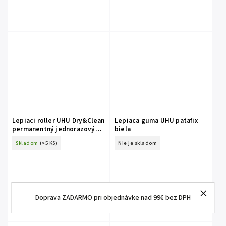
Lepiaci roller UHU Dry&Clean
Lepiaca guma UHU patafix
permanentný jednorazový
biela
6,5mm x 8m 479157
Skladom
(>5 KS)
Nie je skladom
Doprava ZADARMO pri objednávke nad 99€ bez DPH