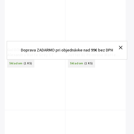
Gulôčkové pero Jotter XL
Gulôčkové pero Parker
Doprava ZADARMO pri objednávke nad 99€ bez DPH
Alexandra Matte Grey CT
Jotter XL Primrose Matte
Blue CT
Skladom
(1 KS)
Skladom
(1 KS)