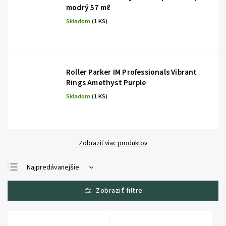
modrý 57 mℓ
Skladom
(1 KS)
Roller Parker IM Professionals Vibrant
Rings Amethyst Purple
Skladom
(1 KS)
Zobraziť viac produktov
Najpredávanejšie
Najlacnejšie
Najdrahšie
Abecedne