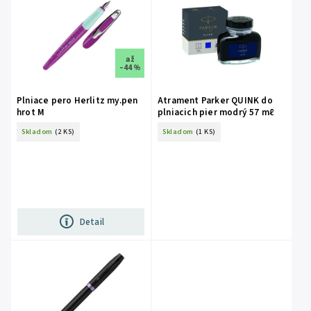
až
–44 %
Plniace pero Herlitz my.pen
Atrament Parker QUINK do
hrot M
plniacich pier modrý 57 mℓ
Skladom
(2 KS)
Skladom
(1 KS)
Detail