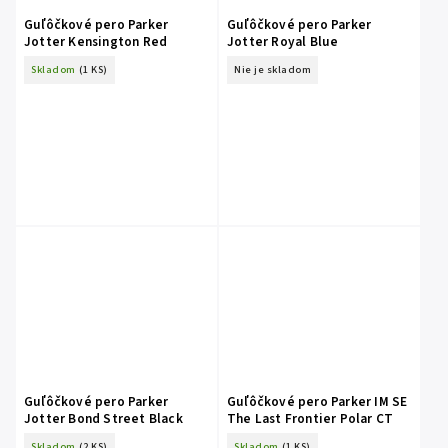
Guľôčkové pero Parker
Guľôčkové pero Parker
Jotter Kensington Red
Jotter Royal Blue
Skladom
(1 KS)
Nie je skladom
Guľôčkové pero Parker
Guľôčkové pero Parker IM SE
Jotter Bond Street Black
The Last Frontier Polar CT
Skladom
(2 KS)
Skladom
(1 KS)