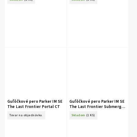
Guľôčkové pero Parker IM SE
Guľôčkové pero Parker IM SE
The Last Frontier Portal CT
The Last Frontier Submerge
CT
Tovar na objednávku.
Skladom
(1 KS)