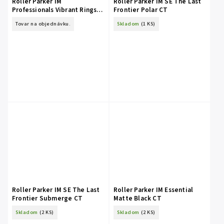
Roller Parker IM
Roller Parker IM SE The Last
Professionals Vibrant Rings
Frontier Polar CT
Marine Blue
Tovar na objednávku.
Skladom
(1 KS)
Roller Parker IM SE The Last
Roller Parker IM Essential
Frontier Submerge CT
Matte Black CT
Skladom
(2 KS)
Skladom
(2 KS)