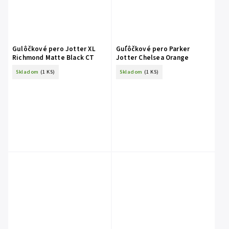
Gulôčkové pero Jotter XL
Guľôčkové pero Parker
Richmond Matte Black CT
Jotter Chelsea Orange
Skladom
(1 KS)
Skladom
(1 KS)