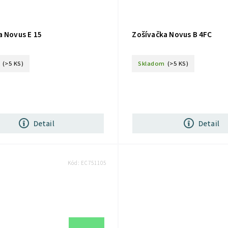
a Novus E 15
Zošívačka Novus B 4FC
(>5 KS)
Skladom
(>5 KS)
Detail
Detail
Kód:
EC751105