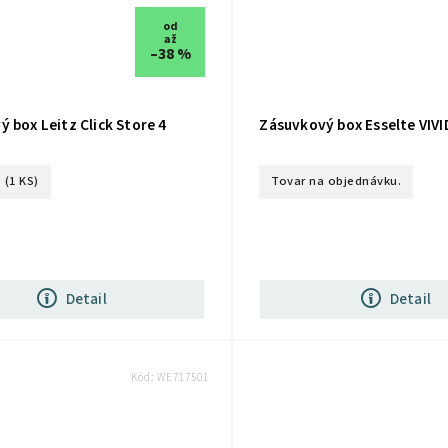
od
až
–38 %
 box Leitz Click Store 4
Zásuvkový box Esselte VIV
(1 KS)
Tovar na objednávku.
Detail
Detail
Kód:
WE717501