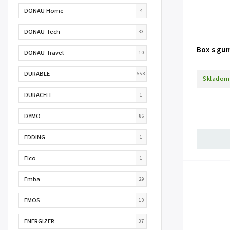
DONAU Home
4
DONAU Tech
33
Box s gu
DONAU Travel
10
DURABLE
558
Skladom
DURACELL
1
DYMO
86
EDDING
1
Elco
1
Emba
29
EMOS
10
ENERGIZER
37