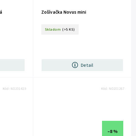
á
Zošívačka Novus mini
Skladom
(>5 KS)
Detail
Kód:
NO201423
Kód:
NO201267
–8 %