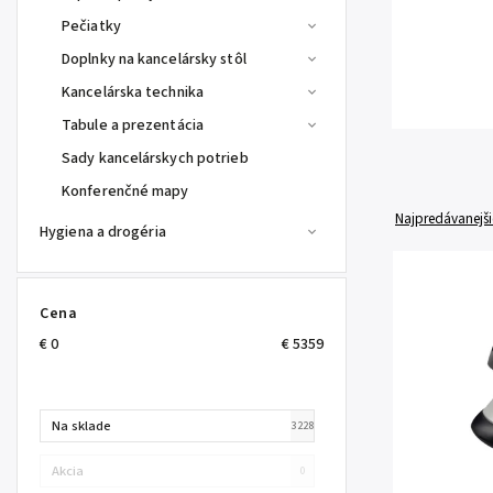
Pečiatky
Doplnky na kancelársky stôl
Kancelárska technika
Tabule a prezentácia
Sady kancelárskych potrieb
Konferenčné mapy
Najpredávanejši
Hygiena a drogéria
Cena
€
0
€
5359
Na sklade
3228
Akcia
0