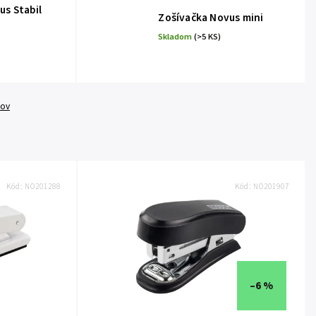
us Stabil
Zošívačka Novus mini
Skladom
(>5 KS)
tov
Kód:
NO201288
Kód:
NO201907
–6 %