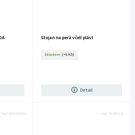
IDA
Stojan na perá včelí plást
Skladom
(>5 KS)
Detail
Kód:
MM000004
Kód:
XX400225