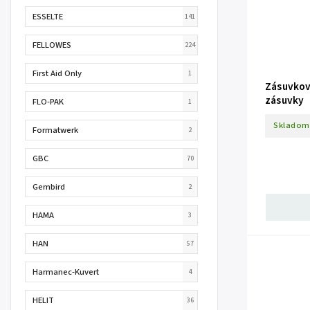
ESSELTE
141
FELLOWES
224
First Aid Only
1
Zásuvkový
zásuvky
FLO-PAK
1
Skladom
Formatwerk
2
GBC
70
Gembird
2
HAMA
3
HAN
57
Harmanec-Kuvert
4
HELIT
36