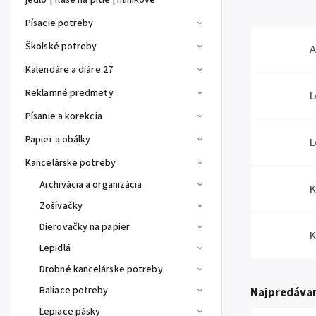
jedlo | fľaše na pitie | hliníkové
Písacie potreby
Školské potreby
A
Kalendáre a diáre 27
Reklamné predmety
L
Písanie a korekcia
Papier a obálky
L
Kancelárske potreby
Archivácia a organizácia
K
Zošívačky
Dierovačky na papier
K
Lepidlá
Drobné kancelárske potreby
Baliace potreby
Najpredávan
Lepiace pásky