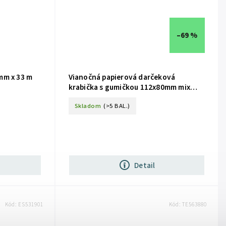
–69 %
mm x 33 m
Vianočná papierová darčeková
krabička s gumičkou 112x80mm mix
motívov 3 ks
Skladom
(>5 BAL.)
Detail
Kód:
ES531901
Kód:
TE563880