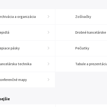
rchivácia a organizácia
Zošívačky
epidlá
Drobné kancelárske
epiace pásky
Pečiatky
ancelárska technika
Tabule a prezentáci
onferenčné mapy
ejšie