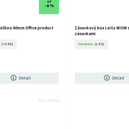
od
–8 %
mičkou 40mm Office product
Zásuvkový box Leitz WOW 
zásuvkami
(>5 KS)
Skladom
(1 KS)
Detail
Detail
Kód:
ES604962