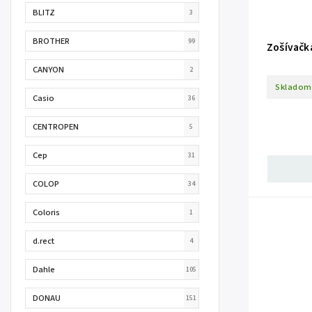
BLITZ
3
BROTHER
99
Zošívačk
CANYON
2
Skladom
Casio
36
CENTROPEN
5
Cep
31
COLOP
34
Coloris
1
d.rect
4
Dahle
105
DONAU
151