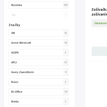
Novinka
139
Zošívačk
zošívaní
Tip
0
Skladom
Značky
3M
15
Acme Westcott
16
AGIPA
5
APLI
11
Avery Zweckform
4
Basic
1
Bi-Office
14
Biella
1