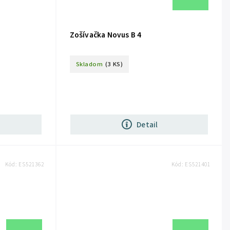
Zošívačka Novus B 4
Skladom
(3 KS)
Detail
Kód:
ES521362
Kód:
ES521401