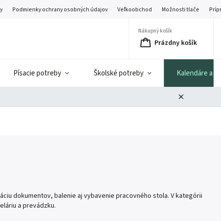
y
Podmienky ochrany osobných údajov
Veľkoobchod
Možnosti tlače
Príp
Nákupný košík
Prázdny košík
Písacie potreby
Školské potreby
Kalendáre a di
áciu dokumentov, balenie aj vybavenie pracovného stola. V kategórii
eláriu a prevádzku.