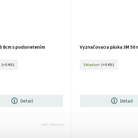
x3 8cm s podsvietením
Vyznačovacia páska 3M 50 
(>5 KS)
Skladom
(>5 KS)
Detail
Detail
Kód:
XX060403