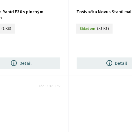
a Rapid F30 s plochým
Zošívačka Novus Stabil mal
m
(1 KS)
Skladom
(>5 KS)
Detail
Detail
Kód:
NO201760