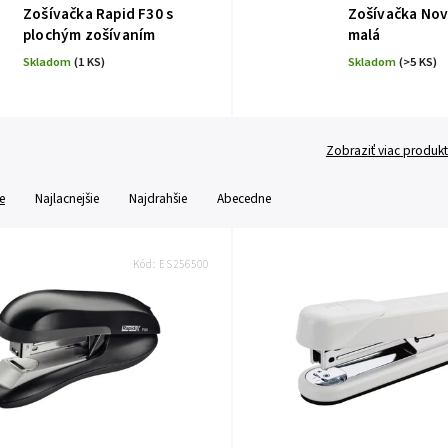
Zošívačka Rapid F30 s
Zošívačka Nov
plochým zošívaním
malá
Skladom
(1 KS)
Skladom
(>5 KS)
Zobraziť viac produk
e
Najlacnejšie
Najdrahšie
Abecedne
Kód:
ES256500