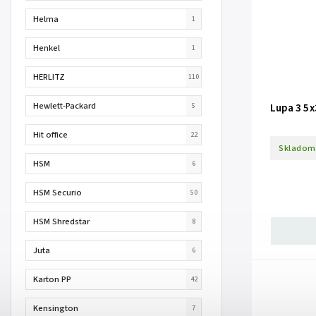
Helma
1
Henkel
1
HERLITZ
110
Hewlett-Packard
Lupa 3 5
5
Hit office
22
Skladom
HSM
6
HSM Securio
50
HSM Shredstar
8
Juta
6
Karton PP
42
Kensington
7