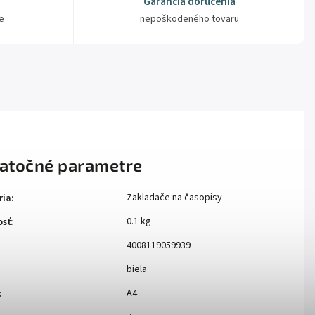
Garancia doručenia
e
nepoškodeného tovaru
atočné parametre
Zakladače na časopisy
ria
:
0.1 kg
sť
:
4008119059939
biela
A4
: