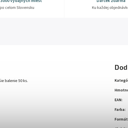
 3000 výdajných miest
Darček zdarma
po celom Slovensku
Ku každej objednávk
Dod
Kategó
ie balenie 50 ks.
Hmotno
EAN
:
Farba
:
Formát