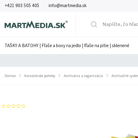
+421 903 505 405
info@martmedia.sk
TAŠKY A BATOHY | Fľaše a boxy na jedlo | fľaše na pitie | sklenené
Domov
/
Kancelárske potreby
/
Archivácia a organizácia
/
Archivačné syst
Značka:
HERLITZ
Neohodnotené