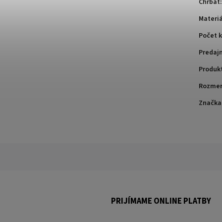
Chrbát
:
Materiá
Počet k
Predaj
Produk
Rozme
Značka
PRIJÍMAME ONLINE PLATBY