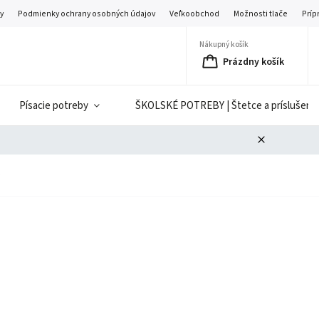
y
Podmienky ochrany osobných údajov
Veľkoobchod
Možnosti tlače
Príp
Nákupný košík
Prázdny košík
Písacie potreby
ŠKOLSKÉ POTREBY | Štetce a príslušenst