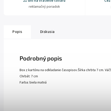
21 dní na vrátenie tovaru
Cez
reklamačný poriadok
Popis
Diskusia
Podrobný popis
Box z kartónu na odkladanie časopisov.Šírka chrbta 7 cm. Väčš
Chrbát: 7 cm
Farba: biela matná