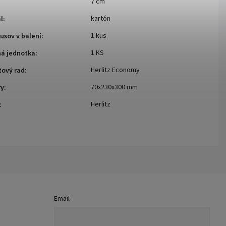
7 cm
kartón
l
:
1 kus
usov v balení
:
1 KS
ná jednotka
:
Herlitz Economy
tový rad
:
70x230x300 mm
ry
:
Herlitz
:
Email