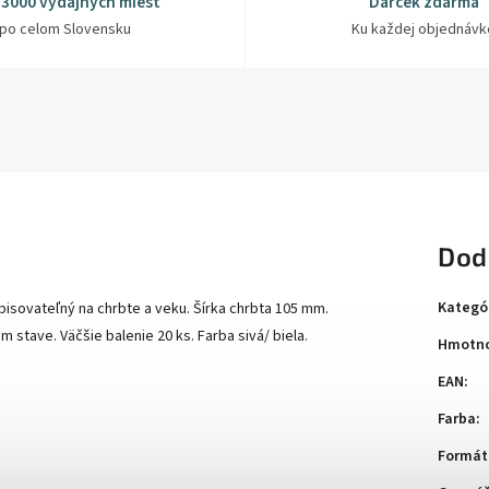
 3000 výdajných miest
Darček zdarma
po celom Slovensku
Ku každej objednávk
Dod
Kategó
isovateľný na chrbte a veku. Šírka chrbta 105 mm.
 stave. Väčšie balenie 20 ks. Farba sivá/ biela.
Hmotno
EAN
:
Farba
:
Formát