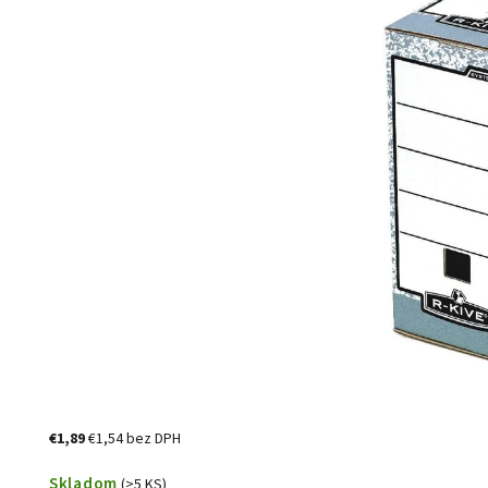
€1,89
€1,54 bez DPH
Skladom
(>5 KS)