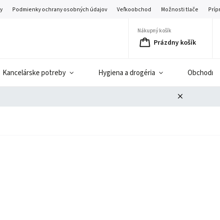
y
Podmienky ochrany osobných údajov
Veľkoobchod
Možnosti tlače
Príp
Nákupný košík
Prázdny košík
Kancelárske potreby
Hygiena a drogéria
Obchodné 