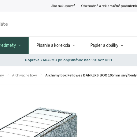
Ako nakupovať
Obchodné a reklamačné podmienk
predmety
Písanie a korekcia
Papier a obálky
Doprava ZADARMO pri objednávke nad 99€ bez DPH
émy
/
Archivačné boxy
/
Archívny box Fellowes BANKERS BOX 105mm sivý/biely