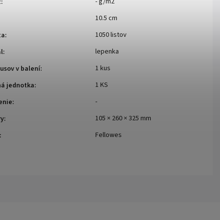
- g/m2
ž
:
10.5 cm
1050 listov
ta
:
lepenka
l
:
1 kus
usov v balení
:
1 KS
ná jednotka
:
-
enie
:
105 × 260 × 325 mm
ry
:
Fellowes
: