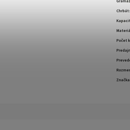
Gramá
Chrbát
:
Kapaci
Materiá
Počet k
Predaj
Preved
Rozme
Značka