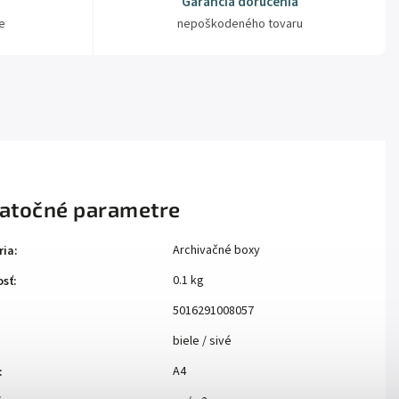
Garancia doručenia
e
nepoškodeného tovaru
atočné parametre
Archivačné boxy
ria
:
0.1 kg
sť
:
5016291008057
biele / sivé
A4
: