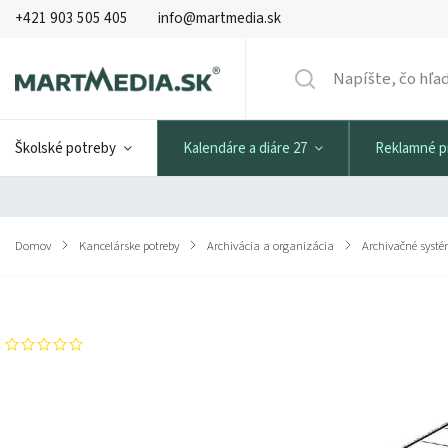
+421 903 505 405
info@martmedia.sk
Školské potreby
Kalendáre a diáre 27
Reklamné 
Domov
/
Kancelárske potreby
/
Archivácia a organizácia
/
Archivačné syst
Značka:
FELLOWES
Neohodnotené