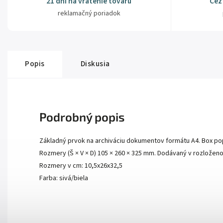
21 dní na vrátenie tovaru
Cez
reklamačný poriadok
Popis
Diskusia
Podrobný popis
Základný prvok na archiváciu dokumentov formátu A4. Box pop
Rozmery (Š × V × D) 105 × 260 × 325 mm. Dodávaný v rozloženom
Rozmery v cm: 10,5x26x32,5
Farba: sivá/biela