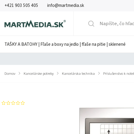
+421 903 505 405
info@martmedia.sk
TAŠKY A BATOHY | Fľaše a boxy na jedlo | fľaše na pitie | sklenené
Domov
/
Kancelárske potreby
/
Kancelárska technika
/
Príslušenstvo k no
Značka:
FELLOWES
Neohodnotené