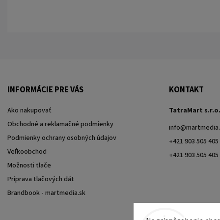
INFORMÁCIE PRE VÁS
KONTAKT
Ako nakupovať
TatraMart s.r.o
Obchodné a reklamačné podmienky
info
@
martmedia.
Podmienky ochrany osobných údajov
+421 903 505 405
Veľkoobchod
+421 903 505 405
Možnosti tlače
Príprava tlačových dát
Brandbook - martmedia.sk