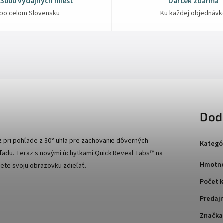
 3000 výdajných miest
Darček zdarma
po celom Slovensku
Ku každej objednávk
Dod
 pri pohľade z 30° uhla pre zachovanie dôverných
Kategó
hľadu. Teraz s novými úchytkami Quick Reveal Tabs™ na
Hmotno
hcete svoju obrazovku zdieľať.
Počet k
Predaj
Značka