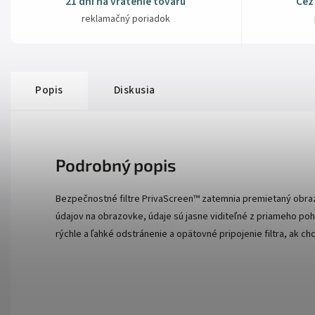
21 dní na vrátenie tovaru
Cez
reklamačný poriadok
Popis
Diskusia
Podrobný popis
Bezpečnostné filtre PrivaScreen™ zatemnia premietaný obraz
údajov na obrazovke, údaje sú jasne viditeľné z priameho po
rýchle a ľahké odstránenie a opätovné pripojenie filtra, ak c