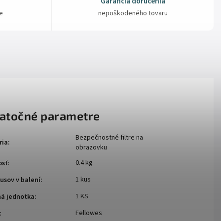
Garancia doručenia
e
nepoškodeného tovaru
atočné parametre
Bezpečnostné filtre na
ria
:
obrazovku
0.4 kg
sť
:
1 kus
usov v balení
:
1 KS
ná jednotka
:
Fellowes
: