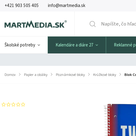
+421 903 505 405
info@martmedia.sk
Školské potreby
Kalendáre a diáre 27
Reklamné 
Domov
/
Papier a obálky
/
Poznámkové bloky
/
Krúžkové bloky
/
Blok C
Značka:
Formatwerk
Neohodnotené