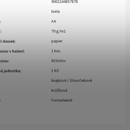
9002244857878
biela
A4
:
70 g/m2
ž
:
papier
l dosiek
:
1 kus
usov v balení
:
80 listov
istov
:
1 KS
ná jednotka
:
linajkové / štvorčekové
:
krúžková
Formatwerk
: