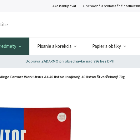
Ako nakupovať
Obchodné a reklamačné podmienk
predmety
Písanie a korekcia
Papier a obálky
Doprava ZADARMO pri objednávke nad 99€ bez DPH
ollege Format Werk Ursus A4 40 listov linajkový, 40 listov štvorčekový 70g