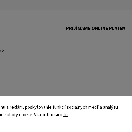
PRIJÍMAME ONLINE PLATBY
.
sk
u a reklám, poskytovanie funkcií sociálnych médií a analýzu
e súbory cookie. Viac informácií
tu
.
Copyright 2026
martmedia.sk
. Všetky práva vyhradené.
Upraviť nastavenie cookies