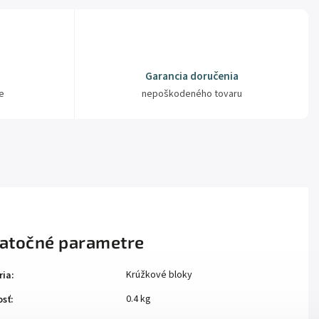
Garancia doručenia
e
nepoškodeného tovaru
atočné parametre
Krúžkové bloky
ria
:
0.4 kg
sť
: