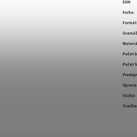
EAN
:
Farba
:
Formát
Gramá
Materiá
Počet k
Počet l
Predaj
Úprava
Väzba
:
Značka