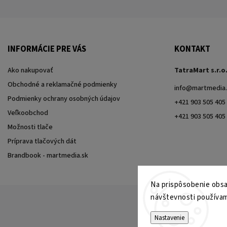
INFORMÁCIE PRE VÁS
KONTAKT
Ako nakupovať
TatraMart s.r.o
Obchodné a reklamačné podmienky
info
@
martmedia.
Podmienky ochrany osobných údajov
+421 903 505 405
Veľkoobchod
+421 903 505 405
Možnosti tlače
Príprava tlačových dát
Brandbook - martmedia.sk
Na prispôsobenie obsah
návštevnosti používam
Nastavenie