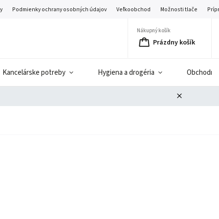
y
Podmienky ochrany osobných údajov
Veľkoobchod
Možnosti tlače
Príp
Nákupný košík
Prázdny košík
Kancelárske potreby
Hygiena a drogéria
Obchodné 