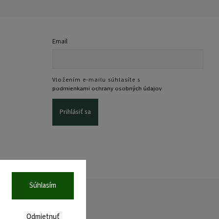
Email
Vložením e-mailu súhlasíte s
podmienkami ochrany osobných údajov
Prihlásiť sa
Súhlasím
Odmietnuť