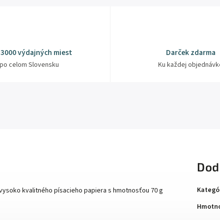
 3000 výdajných miest
Darček zdarma
po celom Slovensku
Ku každej objednávk
Dod
Kategó
 vysoko kvalitného písacieho papiera s hmotnosťou 70 g
Hmotno