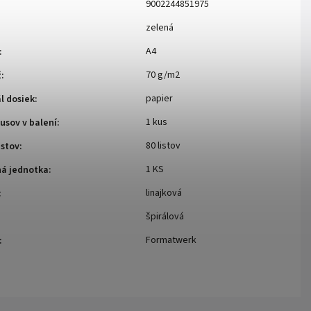
9002244851975
zelená
A4
:
70 g/m2
ž
:
papier
l dosiek
:
1 kus
usov v balení
:
80 listov
istov
:
1 KS
ná jednotka
:
linajková
:
špirálová
Formatwerk
: