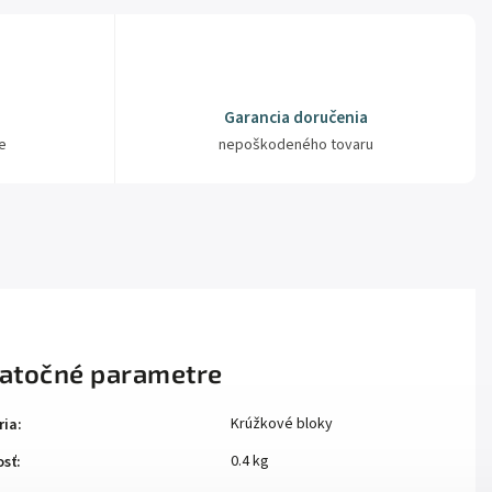
Garancia doručenia
e
nepoškodeného tovaru
atočné parametre
Krúžkové bloky
ria
:
0.4 kg
sť
: