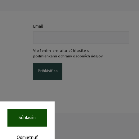
Email
Vložením e-mailu súhlasíte s
podmienkami ochrany osobných údajov
Prihlásiť sa
Súhlasím
Odmietnuť