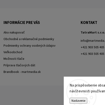
INFORMÁCIE PRE VÁS
KONTAKT
Ako nakupovať
TatraMart s.r.o
Obchodné a reklamačné podmienky
info
@
martmedia.
Podmienky ochrany osobných údajov
+421 903 505 405
Veľkoobchod
+421 903 505 405
Možnosti tlače
Príprava tlačových dát
Brandbook - martmedia.sk
Na prispôsobenie obsah
návštevnosti používam
Nastavenie