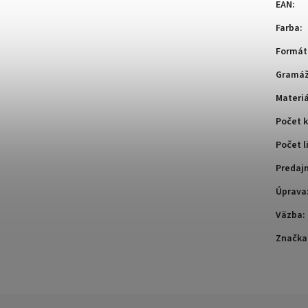
EAN
:
Farba
:
Formát
Gramá
Materiá
Počet k
Počet l
Predaj
Úprava
Väzba
:
Značka