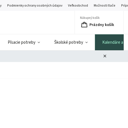
y
Podmienky ochrany osobných údajov
Veľkoobchod
Možnosti tlače
Príp
Nákupný košík
Prázdny košík
Písacie potreby
Školské potreby
Kalendáre a di