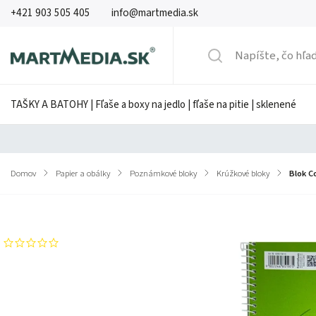
+421 903 505 405
info@martmedia.sk
TAŠKY A BATOHY | Fľaše a boxy na jedlo | fľaše na pitie | sklenené
Domov
/
Papier a obálky
/
Poznámkové bloky
/
Krúžkové bloky
/
Blok C
Značka:
Formatwerk
Neohodnotené