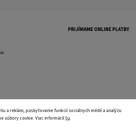
PRIJÍMAME ONLINE PLATBY
.
sk
u a reklám, poskytovanie funkcií sociálnych médií a analýzu
e súbory cookie. Viac informácií
tu
.
Copyright 2026
martmedia.sk
. Všetky práva vyhradené.
Upraviť nastavenie cookies