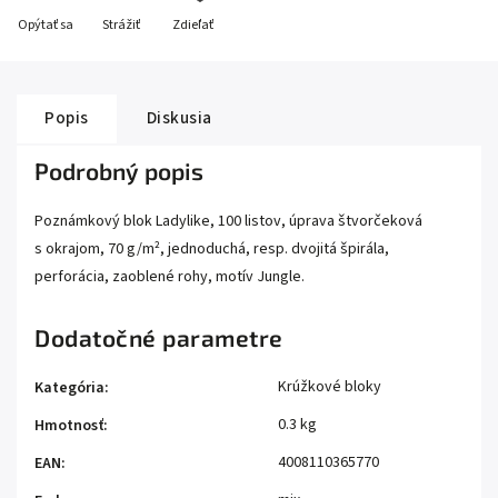
Opýtať sa
Strážiť
Zdieľať
Popis
Diskusia
Podrobný popis
Poznámkový blok Ladylike, 100 listov, úprava štvorčeková
s okrajom, 70 g/m², jednoduchá, resp. dvojitá špirála,
perforácia, zaoblené rohy, motív Jungle.
Dodatočné parametre
Krúžkové bloky
Kategória
:
0.3 kg
Hmotnosť
:
4008110365770
EAN
: