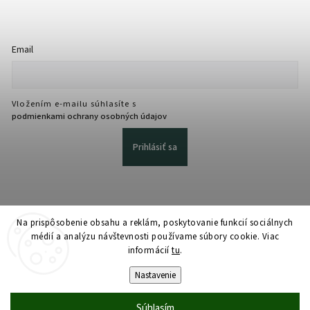
Email
Vložením e-mailu súhlasíte s
podmienkami ochrany osobných údajov
Prihlásiť sa
Na prispôsobenie obsahu a reklám, poskytovanie funkcií sociálnych
médií a analýzu návštevnosti používame súbory cookie. Viac
informácií
tu
.
Copyright 2026
martmedia.sk
. Všetky práva vyhradené.
Upraviť nastavenie cookies
Nastavenie
Vytvořil
Shoptet
| Design
Shoptak.cz
Súhlasím