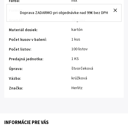
mix
Farba
:
A5
Formát
:
Doprava ZADARMO pri objednávke nad 99€ bez DPH
70 g/m2
Gramáž
:
kartón
Materiál dosiek
:
1 kus
Počet kusov v balení
:
100 listov
Počet listov
:
1 KS
Predajná jednotka
:
štvorčeková
Úprava
:
krúžková
Väzba
:
Herlitz
Značka
:
INFORMÁCIE PRE VÁS