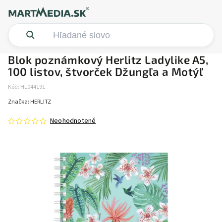
Blok poznámkový Herlitz Ladylike A5,
100 listov, štvorček Džungľa a Motýľ
Kód:
HL044191
Značka:
HERLITZ
Neohodnotené