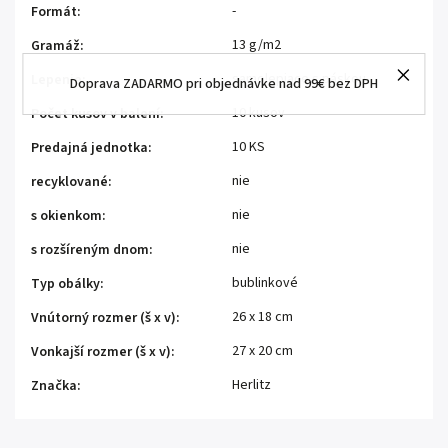
-
Formát
:
13 g/m2
Gramáž
:
samolepiace s páskou
Lepenie
:
Doprava ZADARMO pri objednávke nad 99€ bez DPH
10 kusov
Počet kusov v balení
:
10 KS
Predajná jednotka
:
nie
recyklované
:
nie
s okienkom
:
nie
s rozšíreným dnom
:
bublinkové
Typ obálky
:
26 x 18 cm
Vnútorný rozmer (š x v)
:
27 x 20 cm
Vonkajší rozmer (š x v)
:
Herlitz
Značka
: