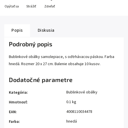
Opýtať sa
Strážiť
Zdieľať
Popis
Diskusia
Podrobný popis
Bublinkové obálky samolepiace, s odtrhávacou páskou. Farba
hnedá. Rozmer 20 x 27 cm. Balenie obsahuje 10 kusov.
Dodatočné parametre
Bublinkové obálky
Kategória
:
0.1 kg
Hmotnosť
:
4008110034478
EAN
:
hnedá
Farba
: