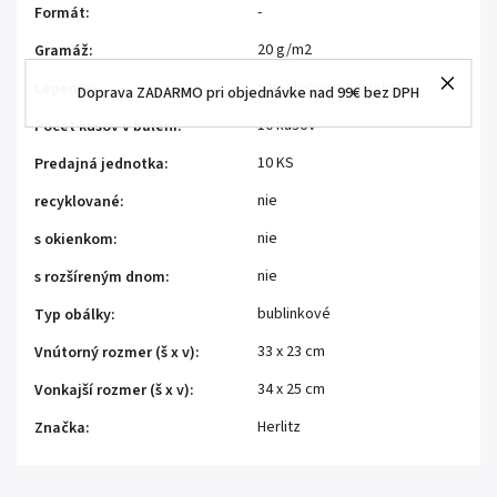
-
Formát
:
20 g/m2
Gramáž
:
samolepiace s páskou
Lepenie
:
Doprava ZADARMO pri objednávke nad 99€ bez DPH
10 kusov
Počet kusov v balení
:
10 KS
Predajná jednotka
:
nie
recyklované
:
nie
s okienkom
:
nie
s rozšíreným dnom
:
bublinkové
Typ obálky
:
33 x 23 cm
Vnútorný rozmer (š x v)
:
34 x 25 cm
Vonkajší rozmer (š x v)
:
Herlitz
Značka
: