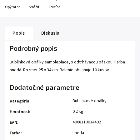
Opýtať sa
Strážiť
Zdieľať
Popis
Diskusia
Podrobný popis
Bublinkové obálky samolepiace, s odtrhávacou páskou. Farba
hnedá. Rozmer 25 x 34 cm. Balenie obsahuje 10 kusov.
Dodatočné parametre
Bublinkové obálky
Kategória
:
0.2 kg
Hmotnosť
:
4008110034492
EAN
:
hnedá
Farba
: