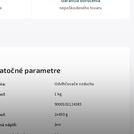
Garancia doručenia
e
nepoškodeného tovaru
atočné parametre
Odvlhčovače vzduchu
ria
:
1 kg
sť
:
9000101124385
2x450 g
sť
:
áno
ná náplň
: