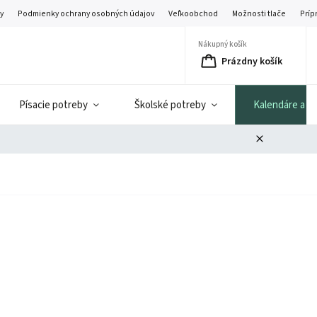
y
Podmienky ochrany osobných údajov
Veľkoobchod
Možnosti tlače
Príp
Nákupný košík
Prázdny košík
Písacie potreby
Školské potreby
Kalendáre a di