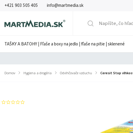
+421 903 505 405
info@martmedia.sk
TAŠKY A BATOHY | Fľaše a boxy na jedlo | fľaše na pitie | sklenené
Domov
/
Hygiena a drogéria
/
Odvlhčovače vzduchu
/
Ceresit Stop vlhkos
Značka:
Ceresit
Neohodnotené