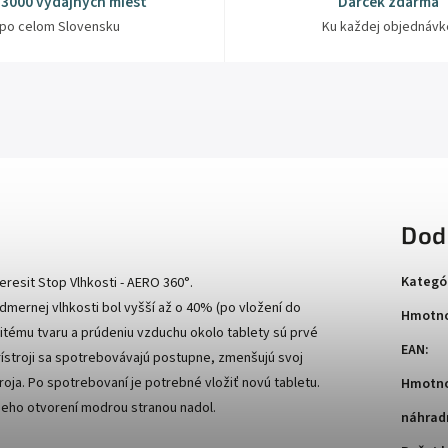
 3000 výdajných miest
Darček zdarma
po celom Slovensku
Ku každej objednávk
Dod
Kategó
resit Stop Vlhkosti - AERO 360°.
admernej vlhkosti bol vyšší až o 40% (po vložení do
Hmotno
nitému tvaru a prúdeniu vzduchu okolo tablety sú prvé
EAN
:
rístroji sa spotrebovávajú postupne, zmenšujú svoj
roja. Po spotrebovaní je potrebné vložiť novú tabletu.
Hmotno
 jeho otvorení modrou stranou nadol.
náhrad