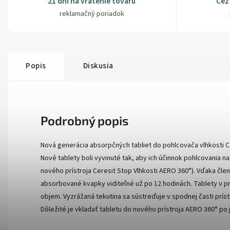
21 dní na vrátenie tovaru
Cez
reklamačný poriadok
Popis
Diskusia
Podrobný popis
Nová generácia absorpčných tabliet do pohlcovača vlhkosti Ce
Nové tablety boli vyvinuté tak, aby ich účinnok pohlcovania n
nového prístroja Ceresit Stop Vlhkosti AERO 360°). Vďaka čle
absorbované kvapky viditeľné už po 12 hodinách. Tablety v p
objem. Vyzrážaná tekutina sa sústreďuje v spodnej časti príst
Dôležité je vkladať tabletu do nového prístroja AERO 360° po