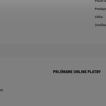
Počet k
Predaj
Vôňa
:
Značka
PRIJÍMAME ONLINE PLATBY
.
sk