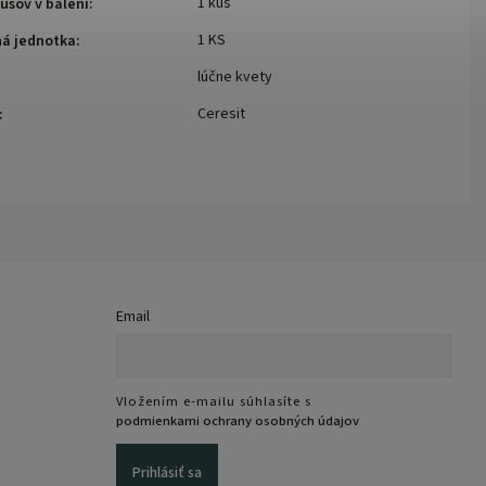
1 kus
usov v balení
:
1 KS
ná jednotka
:
lúčne kvety
Ceresit
:
Email
Vložením e-mailu súhlasíte s
podmienkami ochrany osobných údajov
Prihlásiť sa