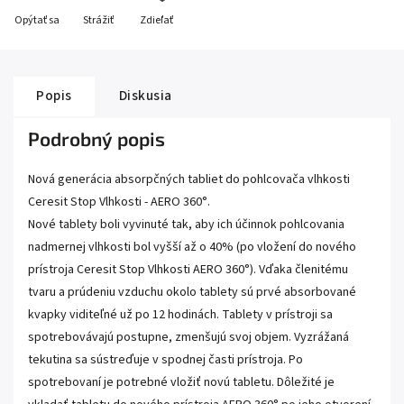
Opýtať sa
Strážiť
Zdieľať
Popis
Diskusia
Podrobný popis
Nová generácia absorpčných tabliet do pohlcovača vlhkosti
Ceresit Stop Vlhkosti - AERO 360°.
Nové tablety boli vyvinuté tak, aby ich účinnok pohlcovania
nadmernej vlhkosti bol vyšší až o 40% (po vložení do nového
prístroja Ceresit Stop Vlhkosti AERO 360°). Vďaka členitému
tvaru a prúdeniu vzduchu okolo tablety sú prvé absorbované
kvapky viditeľné už po 12 hodinách. Tablety v prístroji sa
spotrebovávajú postupne, zmenšujú svoj objem. Vyzrážaná
tekutina sa sústreďuje v spodnej časti prístroja. Po
spotrebovaní je potrebné vložiť novú tabletu. Dôležité je