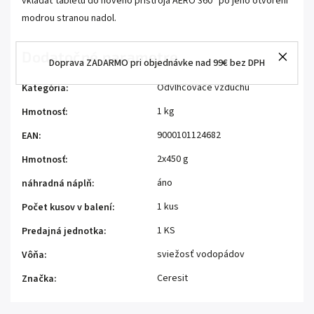
vkladať tabletu do nového prístroja AERO 360° po jeho otvorení
modrou stranou nadol.
Dodatočné parametre
Doprava ZADARMO pri objednávke nad 99€ bez DPH
Odvlhčovače vzduchu
Kategória
:
1 kg
Hmotnosť
:
9000101124682
EAN
:
2x450 g
Hmotnosť
:
áno
náhradná náplň
:
1 kus
Počet kusov v balení
:
1 KS
Predajná jednotka
:
sviežosť vodopádov
Vôňa
:
Ceresit
Značka
: