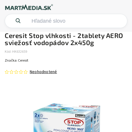
Ceresit Stop vlhkosti - 2tablety AERO
sviežosť vodopádov 2x450g
Kód:
HK632659
Značka:
Ceresit
Neohodnotené