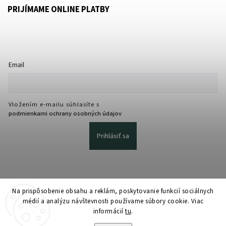
PRIJÍMAME ONLINE PLATBY
Email
Vložením e-mailu súhlasíte s
podmienkami ochrany osobných údajov
Prihlásiť sa
Na prispôsobenie obsahu a reklám, poskytovanie funkcií sociálnych
médií a analýzu návštevnosti používame súbory cookie. Viac
informácií
tu
.
Copyright 2026
martmedia.sk
. Všetky práva vyhradené.