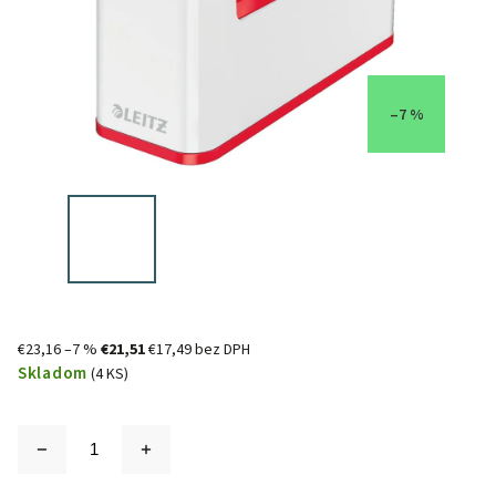
–7 %
€23,16
–7 %
€21,51
€17,49 bez DPH
Skladom
(4 KS)