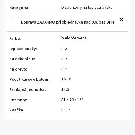
Dispenzory na lepiacu pásku
Kategória
:
0.8 kg
Hmotnosť
:
Doprava ZADARMO pri objednávke nad 99€ bez DPH
4002432135462
EAN
:
bielo/červená
Farba
:
nie
lepiace bodky
:
nie
na dekorácie
:
nie
na drevo
:
1 kus
Počet kusov v balení
:
1 KS
Predajná jednotka
:
51 x 76 x 126
Rozmery
:
Leitz
Značka
: