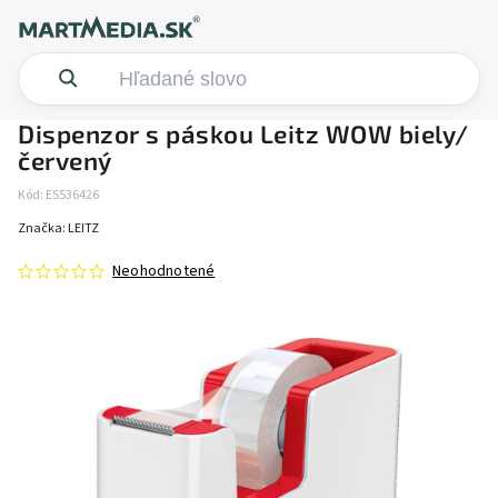
Dispenzor s páskou Leitz WOW biely/
červený
Kód:
ES536426
Značka:
LEITZ
Neohodnotené