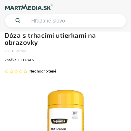
Dóza s trhacími utierkami na
obrazovky
Kód:
FE997030
Značka:
FELLOWES
Neohodnotené