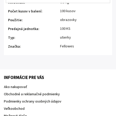
0.3 kg
Hmotnosť
:
100 kusov
Počet kusov v balení
:
obrazovky
Použitie
:
100 KS
Predajná jednotka
:
utierky
Typ
:
Fellowes
Značka
:
INFORMÁCIE PRE VÁS
Ako nakupovať
Obchodné a reklamačné podmienky
Podmienky ochrany osobných údajov
Veľkoobchod