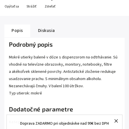
Opýtať sa
Strážiť
Zdieľať
Popis
Diskusia
Podrobný popis
Mokré utierky balené v dóze s dispenzorom na odtrhávanie. Sú
vhodné na televízne obrazovky, monitory, notebooky, filtre
a akékoľvek sklenené povrchy. Antistatické zloženie redukuje
usadzovanie prachu. S minimálnym obsahom alkoholu.
Nezanechávajú čmuhy. V balení 100 útržkov.
Typ utierok: mokré
Dodatočné parametre
Čistenie obrazoviek
Kategória
:
Doprava ZADARMO pri objednávke nad 99€ bez DPH