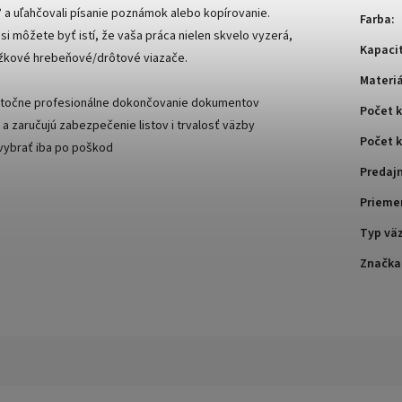
0° a uľahčovali písanie poznámok alebo kopírovanie.
Farba
:
i môžete byť istí, že vaša práca nielen skvelo vyzerá,
Kapacit
rúžkové hrebeňové/drôtové viazače.
Materiá
kutočne profesionálne dokončovanie dokumentov
Počet 
 zaručujú zabezpečenie listov i trvalosť väzby
Počet k
 vybrať iba po poškod
Predaj
Prieme
Typ vä
Značka