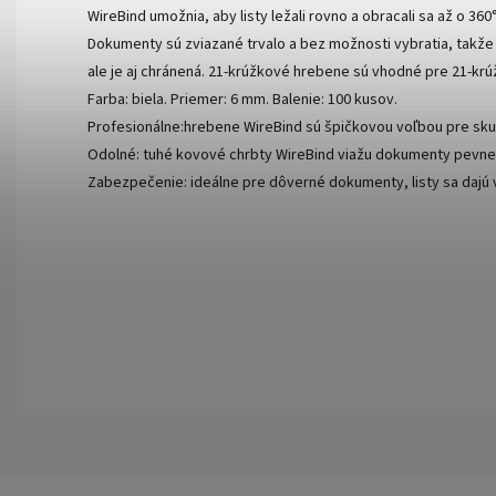
WireBind umožnia, aby listy ležali rovno a obracali sa až o 36
Dokumenty sú zviazané trvalo a bez možnosti vybratia, takže s
ale je aj chránená. 21-krúžkové hrebene sú vhodné pre 21-k
Farba: biela. Priemer: 6 mm. Balenie: 100 kusov.
Profesionálne:hrebene WireBind sú špičkovou voľbou pre s
Odolné: tuhé kovové chrbty WireBind viažu dokumenty pevne a
Zabezpečenie: ideálne pre dôverné dokumenty, listy sa dajú