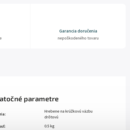
Garancia doručenia
e
nepoškodeného tovaru
atočné parametre
Hrebene na krúžkovú väzbu
ria
:
drôtovú
0.5 kg
sť
: