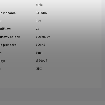
biela
35 listov
a viazania
:
kov
l
:
21
krúžkov
:
100 kusov
usov v balení
:
100 KS
ná jednotka
:
6 mm
r
:
drôtová
zby
:
GBC
: