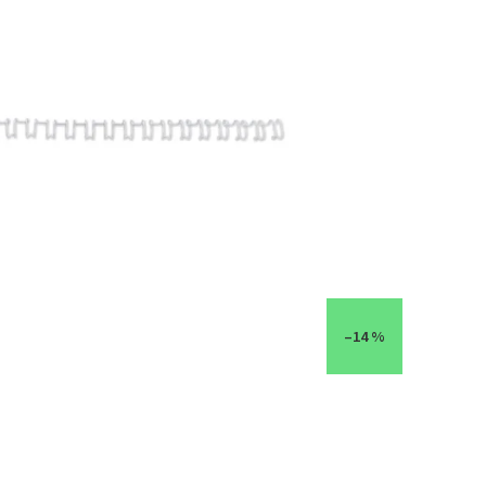
–14 %