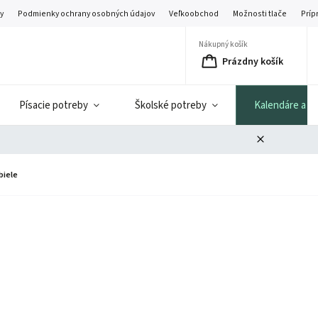
y
Podmienky ochrany osobných údajov
Veľkoobchod
Možnosti tlače
Príp
Nákupný košík
Prázdny košík
Písacie potreby
Školské potreby
Kalendáre a di
biele