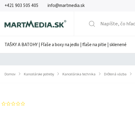
+421 903 505 405
info@martmedia.sk
TAŠKY A BATOHY | Fľaše a boxy na jedlo | fľaše na pitie | sklenené
Domov
/
Kancelárske potreby
/
Kancelárska technika
/
Drôtená väzba
/
Značka:
GBC
Neohodnotené