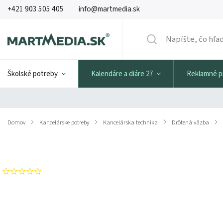
+421 903 505 405
info@martmedia.sk
Školské potreby
Kalendáre a diáre 27
Reklamné 
Domov
/
Kancelárske potreby
/
Kancelárska technika
/
Drôtená väzba
/
Značka:
GBC
Neohodnotené