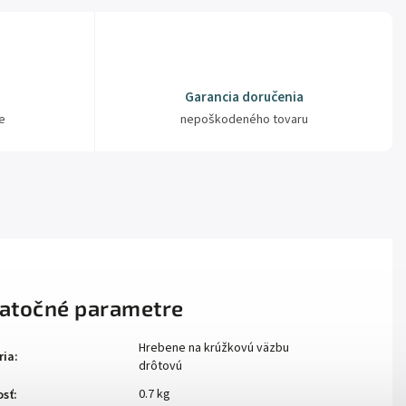
Garancia doručenia
e
nepoškodeného tovaru
atočné parametre
Hrebene na krúžkovú väzbu
ria
:
drôtovú
0.7 kg
sť
: