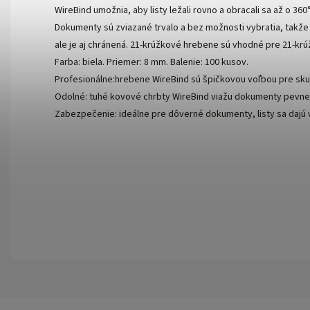
WireBind umožnia, aby listy ležali rovno a obracali sa až o 36
Dokumenty sú zviazané trvalo a bez možnosti vybratia, takže s
ale je aj chránená. 21-krúžkové hrebene sú vhodné pre 21-k
Farba: biela. Priemer: 8 mm. Balenie: 100 kusov.
Profesionálne:hrebene WireBind sú špičkovou voľbou pre s
Odolné: tuhé kovové chrbty WireBind viažu dokumenty pevne a
Zabezpečenie: ideálne pre dôverné dokumenty, listy sa dajú