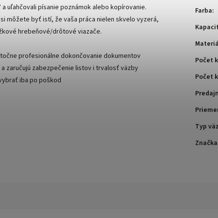
0° a uľahčovali písanie poznámok alebo kopírovanie.
Farba
:
i môžete byť istí, že vaša práca nielen skvelo vyzerá,
Kapacit
rúžkové hrebeňové/drôtové viazače.
Materiá
kutočne profesionálne dokončovanie dokumentov
Počet 
 zaručujú zabezpečenie listov i trvalosť väzby
Počet k
 vybrať iba po poškod
Predaj
Prieme
Typ vä
Značka