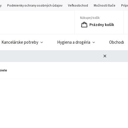
y
Podmienky ochrany osobných údajov
Veľkoobchod
Možnosti tlače
Príp
Nákupný košík
Prázdny košík
Kancelárske potreby
Hygiena a drogéria
Obchodné 
biele