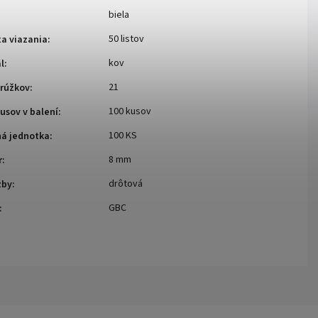
biela
50 listov
a viazania
:
kov
l
:
21
krúžkov
:
100 kusov
usov v balení
:
100 KS
ná jednotka
:
8 mm
r
:
drôtová
zby
:
GBC
: