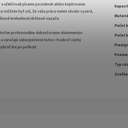
0° a uľahčovali písanie poznámok alebo kopírovanie.
Kapacit
i môžete byť istí, že vaša práca nielen skvelo vyzerá,
Materiá
rúžkové hrebeňové/drôtové viazače.
Počet 
kutočne profesionálne dokončovanie dokumentov
Počet k
 zaručujú zabezpečenie listov i trvalosť väzby
Predaj
 vybrať iba po poškod
Prieme
Typ vä
Značka