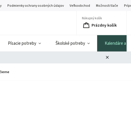
y
Podmienky ochrany osobných údajov
Veľkoobchod
Možnosti tlače
Príp
Nákupný košík
Prázdny košík
Písacie potreby
Školské potreby
Kalendáre a di
čierne