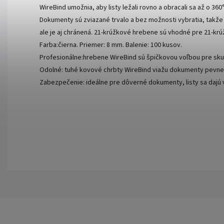
WireBind umožnia, aby listy ležali rovno a obracali sa až o 36
Dokumenty sú zviazané trvalo a bez možnosti vybratia, takže s
ale je aj chránená. 21-krúžkové hrebene sú vhodné pre 21-k
Farba:čierna. Priemer: 8 mm. Balenie: 100 kusov.
Profesionálne:hrebene WireBind sú špičkovou voľbou pre s
Odolné: tuhé kovové chrbty WireBind viažu dokumenty pevne a
Zabezpečenie: ideálne pre dôverné dokumenty, listy sa dajú