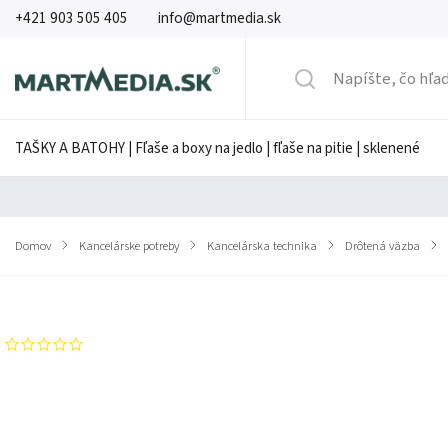
+421 903 505 405
info@martmedia.sk
TAŠKY A BATOHY | Fľaše a boxy na jedlo | fľaše na pitie | sklenené
Domov
/
Kancelárske potreby
/
Kancelárska technika
/
Drôtená väzba
/
Značka:
GBC
Neohodnotené