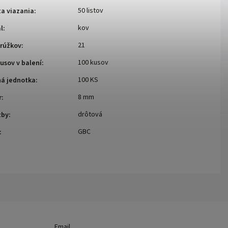
50 listov
a viazania
:
kov
l
:
21
krúžkov
:
100 kusov
usov v balení
:
100 KS
ná jednotka
:
8 mm
r
:
drôtová
zby
:
GBC
:
Email