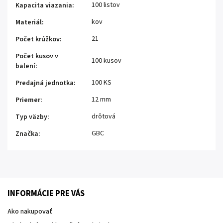
100 listov
Kapacita viazania
:
kov
Materiál
:
21
Počet krúžkov
:
Počet kusov v
100 kusov
balení
:
100 KS
Predajná jednotka
:
12 mm
Priemer
:
drôtová
Typ väzby
:
GBC
Značka
:
INFORMÁCIE PRE VÁS
Ako nakupovať