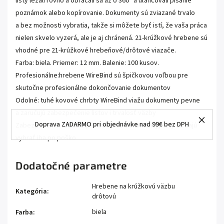
listy ležali rovno a obracali sa až o 360° a uľahčovali písanie
poznámok alebo kopírovanie. Dokumenty sú zviazané trvalo
a bez možnosti vybratia, takže si môžete byť istí, že vaša práca
nielen skvelo vyzerá, ale je aj chránená. 21-krúžkové hrebene sú
vhodné pre 21-krúžkové hrebeňové/drôtové viazače.
Farba: biela. Priemer: 12 mm. Balenie: 100 kusov.
Profesionálne:hrebene WireBind sú špičkovou voľbou pre
skutočne profesionálne dokončovanie dokumentov
Odolné: tuhé kovové chrbty WireBind viažu dokumenty pevne
a zaručujú zabezpečenie listov i trvalosť väzby
Doprava ZADARMO pri objednávke nad 99€ bez DPH
Zabezpečenie: ideálne pre dôverné dokumenty, listy sa dajú
vybrať iba po poško
Dodatočné parametre
Hrebene na krúžkovú väzbu
Kategória
:
drôtovú
biela
Farba
: