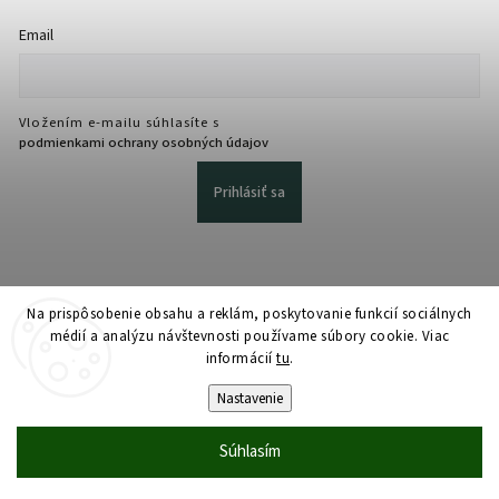
Email
Vložením e-mailu súhlasíte s
podmienkami ochrany osobných údajov
Prihlásiť sa
Na prispôsobenie obsahu a reklám, poskytovanie funkcií sociálnych
médií a analýzu návštevnosti používame súbory cookie. Viac
informácií
tu
.
Copyright 2026
martmedia.sk
. Všetky práva vyhradené.
Upraviť nastavenie cookies
Nastavenie
Vytvořil
Shoptet
| Design
Shoptak.cz
Súhlasím