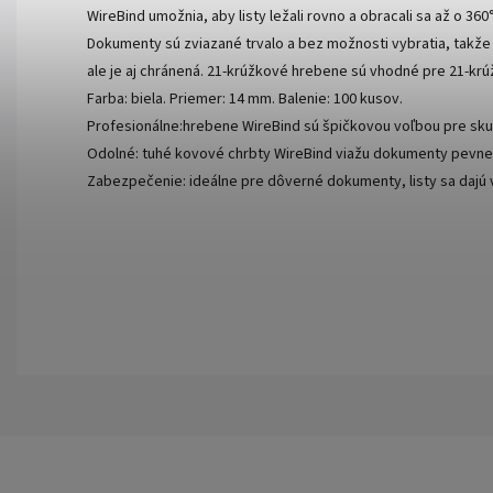
WireBind umožnia, aby listy ležali rovno a obracali sa až o 36
Dokumenty sú zviazané trvalo a bez možnosti vybratia, takže s
ale je aj chránená. 21-krúžkové hrebene sú vhodné pre 21-k
Farba: biela. Priemer: 14 mm. Balenie: 100 kusov.
Profesionálne:hrebene WireBind sú špičkovou voľbou pre s
Odolné: tuhé kovové chrbty WireBind viažu dokumenty pevne a
Zabezpečenie: ideálne pre dôverné dokumenty, listy sa dajú 