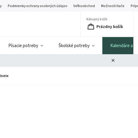
y
Podmienky ochrany osobných údajov
Veľkoobchod
Možnosti tlače
Príp
Nákupný košík
Prázdny košík
Písacie potreby
Školské potreby
Kalendáre a di
biele