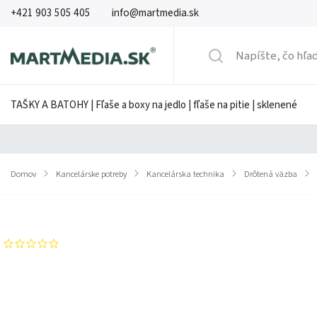
+421 903 505 405
info@martmedia.sk
TAŠKY A BATOHY | Fľaše a boxy na jedlo | fľaše na pitie | sklenené
Domov
/
Kancelárske potreby
/
Kancelárska technika
/
Drôtená väzba
/
Značka:
GBC
Neohodnotené