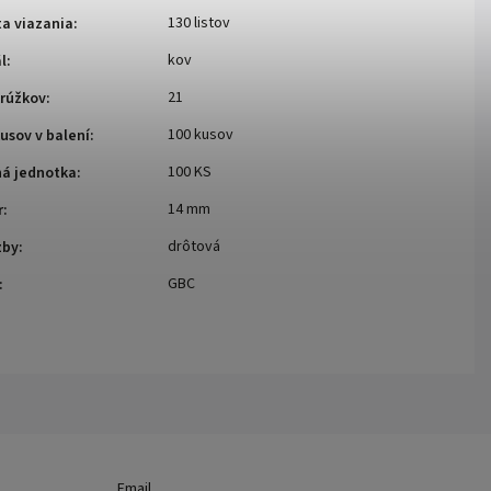
130 listov
a viazania
:
kov
l
:
21
krúžkov
:
100 kusov
usov v balení
:
100 KS
ná jednotka
:
14 mm
r
:
drôtová
zby
:
GBC
:
Email