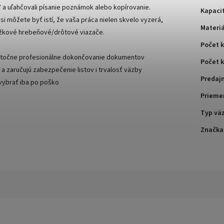
0° a uľahčovali písanie poznámok alebo kopírovanie.
Kapacit
i môžete byť istí, že vaša práca nielen skvelo vyzerá,
Materiá
rúžkové hrebeňové/drôtové viazače.
Počet 
kutočne profesionálne dokončovanie dokumentov
Počet k
 zaručujú zabezpečenie listov i trvalosť väzby
Predaj
vybrať iba po poško
Prieme
Typ vä
Značka