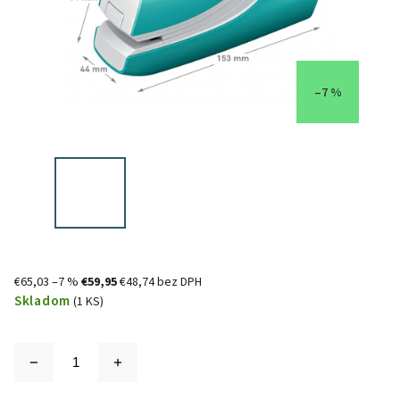
–7 %
€65,03
–7 %
€59,95
€48,74 bez DPH
Skladom
(1 KS)