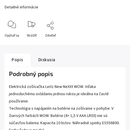
Detailné informácie
Opýtať sa
Strážiť
Zdieľať
Popis
Diskusia
Podrobný popis
Elektrická zošívačka Leitz New NeXXt WOW. Vďaka
jednoduchému ovládaniu jednou rukou je ideálna na časté
používanie.
Technológia s napájaním na batérie na zošívanie v pohybe. V
žiarivých farbách WOW. Batérie (4× 1,5 V AAA LR03) nie sú
súčasťou balenia. Kapacita 10 listov. Náhradné spinky ES556800.