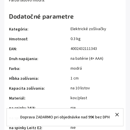
Farba ľadovo modrá.
Dodatočné parametre
Elektrické zošívačky
Kategória
:
0.3 kg
Hmotnosť
:
4002432111343
EAN
:
na batérie (4× AAA)
Druh napájania
:
modrá
Farba
:
1 cm
Hĺbka zošívania
:
na 10 listov
Kapacita zošívania
:
kov/plast
Materiál
:
nie
na spinky 24/6
:
Doprava ZADARMO pri objednávke nad 99€ bez DPH
nie
na spinky 26/6
:
nie
na spinky Leitz E2
: