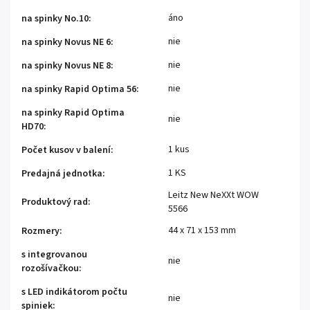
áno
na spinky No.10
:
nie
na spinky Novus NE 6
:
nie
na spinky Novus NE 8
:
nie
na spinky Rapid Optima 56
:
na spinky Rapid Optima
nie
HD70
:
1 kus
Počet kusov v balení
:
1 KS
Predajná jednotka
:
Leitz New NeXXt WOW
Produktový rad
:
5566
44 x 71 x 153 mm
Rozmery
:
s integrovanou
nie
rozošívačkou
:
s LED indikátorom počtu
nie
spiniek
: