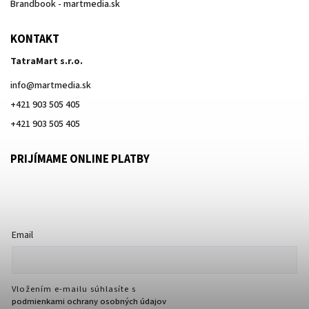
Brandbook - martmedia.sk
KONTAKT
TatraMart s.r.o.
info
@
martmedia.sk
+421 903 505 405
+421 903 505 405
PRIJÍMAME ONLINE PLATBY
Email
Vložením e-mailu súhlasíte s
podmienkami ochrany osobných údajov