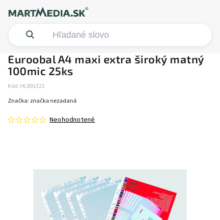
Euroobal A4 maxi extra široký matný
100mic 25ks
Kód:
HL891323
Značka:
značka nezadaná
Neohodnotené