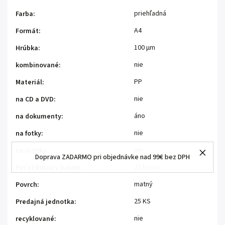
priehľadná
Farba
:
A4
Formát
:
100 μm
Hrúbka
:
nie
kombinované
:
PP
Materiál
:
nie
na CD a DVD
:
áno
na dokumenty
:
nie
na fotky
:
nie
na vizitky
:
Doprava ZADARMO pri objednávke nad 99€ bez DPH
25 kusov
Počet kusov v balení
:
matný
Povrch
:
25 KS
Predajná jednotka
:
nie
recyklované
: