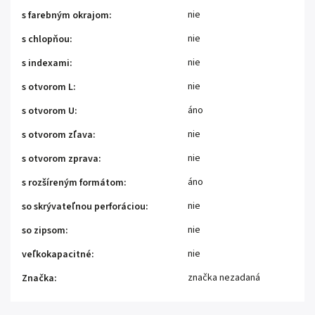
nie
s farebným okrajom
:
nie
s chlopňou
:
nie
s indexami
:
nie
s otvorom L
:
áno
s otvorom U
:
nie
s otvorom zľava
:
nie
s otvorom zprava
:
áno
s rozšíreným formátom
:
nie
so skrývateľnou perforáciou
:
nie
so zipsom
:
nie
veľkokapacitné
:
značka nezadaná
Značka
: