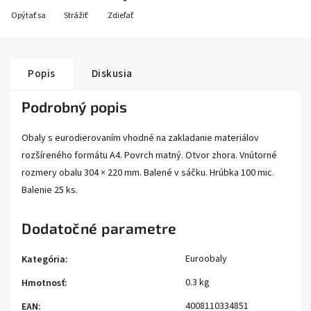
Opýtať sa
Strážiť
Zdieľať
Popis
Diskusia
Podrobný popis
Obaly s eurodierovaním vhodné na zakladanie materiálov
rozšíreného formátu A4. Povrch matný. Otvor zhora. Vnútorné
rozmery obalu 304 × 220 mm. Balené v sáčku. Hrúbka 100 mic.
Balenie 25 ks.
Dodatočné parametre
Euroobaly
Kategória
:
0.3 kg
Hmotnosť
:
4008110334851
EAN
: