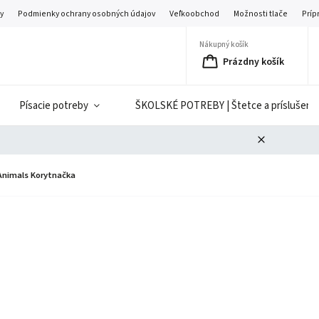
y
Podmienky ochrany osobných údajov
Veľkoobchod
Možnosti tlače
Príp
Nákupný košík
Prázdny košík
Písacie potreby
ŠKOLSKÉ POTREBY | Štetce a príslušenst
 Animals Korytnačka