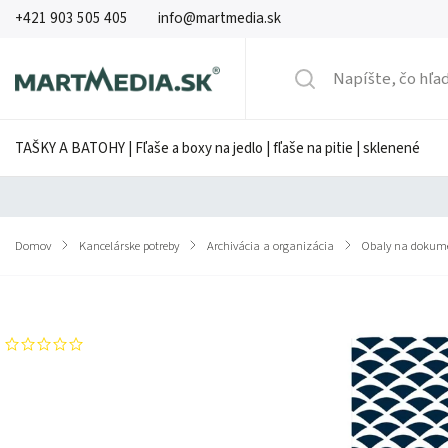
+421 903 505 405
info@martmedia.sk
TAŠKY A BATOHY | Fľaše a boxy na jedlo | fľaše na pitie | sklenené
Domov
/
Kancelárske potreby
/
Archivácia a organizácia
/
Obaly na dokum
Značka:
HERLITZ
Neohodnotené