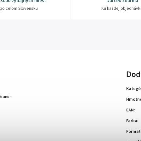
 3000 výdajných miest
Darček zdarma
po celom Slovensku
Ku každej objednávk
Dod
Kategó
áranie.
Hmotno
EAN
:
Farba
:
Formát