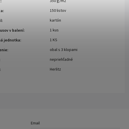
350 g/m2
ž
:
150 listov
ta
:
kartón
l
:
1 kus
usov v balení
:
1 KS
ná jednotka
:
obal s 3 klopami
enie
:
nepriehľadné
:
Herlitz
:
Email