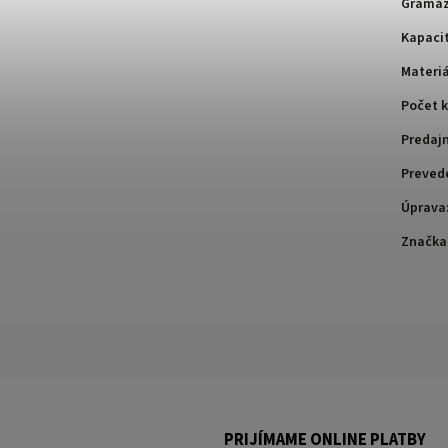
Gramá
Kapaci
Materiá
Počet k
Predaj
Preved
Úprava
Značka
PRIJÍMAME ONLINE PLATBY