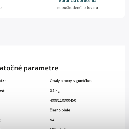
Garancia doručenia
e
nepoškodeného tovaru
atočné parametre
Obaly a boxy s gumičkou
ria
:
0.1 kg
sť
:
4008110300450
čierno biele
A4
: