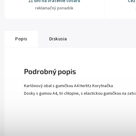
21 dní na vrátenie tovaru
Cez
reklamačný poriadok
Popis
Diskusia
Podrobný popis
Kartónový obal s gumičkou A4 Herlitz Korytnačka
Dosky s gumou A4, tri chlopne, s elastickou gumičkou na zatv