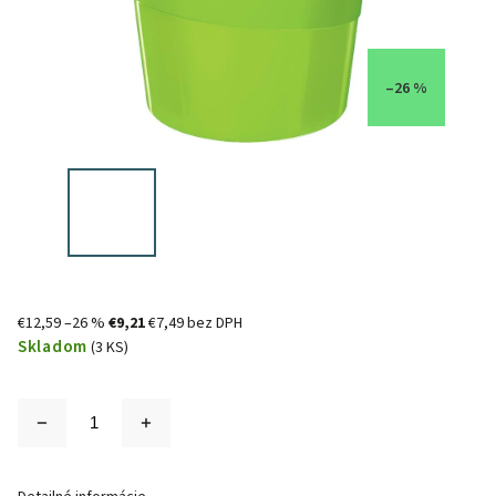
–26 %
€12,59
–26 %
€9,21
€7,49 bez DPH
Skladom
(3 KS)