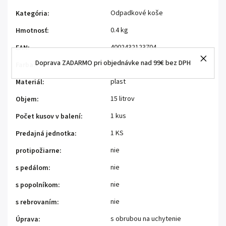
Odpadkové koše
Kategória
:
0.4 kg
Hmotnosť
:
4002432123704
EAN
:
Doprava ZADARMO pri objednávke nad 99€ bez DPH
zelená
Farba
:
plast
Materiál
:
15 litrov
Objem
:
1 kus
Počet kusov v balení
:
1 KS
Predajná jednotka
:
nie
protipožiarne
:
nie
s pedálom
:
nie
s popolníkom
:
nie
s rebrovaním
:
s obrubou na uchytenie
Úprava
: