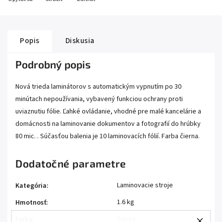
Popis
Diskusia
Podrobný popis
Nová trieda laminátorov s automatickým vypnutím po 30
minútach nepoužívania, vybavený funkciou ochrany proti
uviaznutiu fólie. Ľahké ovládanie, vhodné pre malé kancelárie a
domácnosti na laminovanie dokumentov a fotografií do hrúbky
80 mic. . Súčasťou balenia je 10 laminovacích fólií. Farba čierna.
Dodatočné parametre
Laminovacie stroje
Kategória
:
1.6 kg
Hmotnosť
:
čierna
Farba
: