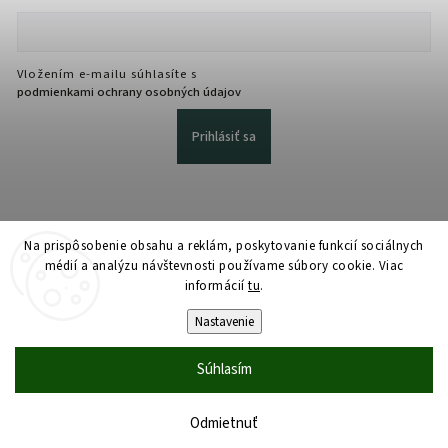
Vložením e-mailu súhlasíte s
podmienkami ochrany osobných údajov
Prihlásiť sa
Na prispôsobenie obsahu a reklám, poskytovanie funkcií sociálnych
médií a analýzu návštevnosti používame súbory cookie. Viac
informácií
tu
.
Copyright 2026
martmedia.sk
. Všetky práva vyhradené.
Upraviť nastavenie cookies
Nastavenie
Vytvořil
Shoptet
| Design
Shoptak.cz
Súhlasím
Odmietnuť
Domov
Katalóg
Košík
Účet
Dopyt