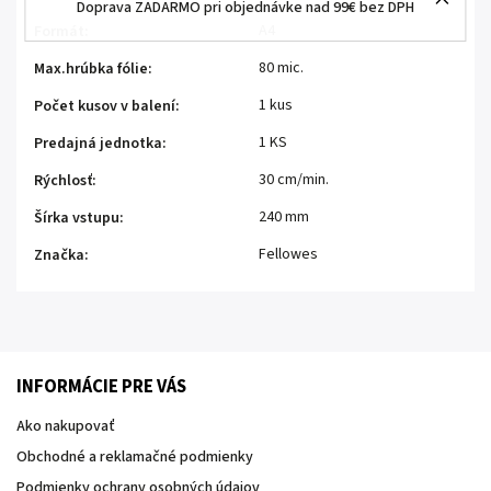
Doprava ZADARMO pri objednávke nad 99€ bez DPH
A4
Formát
:
80 mic.
Max.hrúbka fólie
:
1 kus
Počet kusov v balení
:
1 KS
Predajná jednotka
:
30 cm/min.
Rýchlosť
:
240 mm
Šírka vstupu
:
Fellowes
Značka
:
INFORMÁCIE PRE VÁS
Ako nakupovať
Obchodné a reklamačné podmienky
Podmienky ochrany osobných údajov