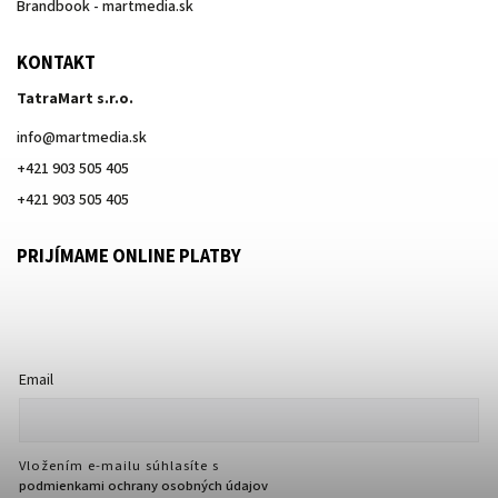
Brandbook - martmedia.sk
KONTAKT
TatraMart s.r.o.
info
@
martmedia.sk
+421 903 505 405
+421 903 505 405
PRIJÍMAME ONLINE PLATBY
Email
Vložením e-mailu súhlasíte s
podmienkami ochrany osobných údajov