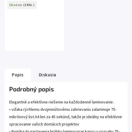
Skladom
(2 BAL.)
Popis
Diskusia
Podrobný popis
Elegantné a efektívne riešenie na každodenné laminovanie.
• vďaka rýchlemu dvojminútovému zahrievaniu zalaminuje 75-
mikrónový list A4 len za 45 sekúnd, takže je ideálny na efektívne
spracovanie vašich domácich projektov
• Ponúka tri nastavenia hrúbky laminovacej kapsy v rozsahu 75-