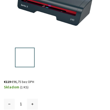
€119
€96,75 bez DPH
Skladom
(1 KS)