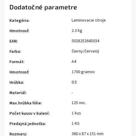
Dodatočné parametre
Laminovacie stroje
Kategória
:
2.3 kg
Hmotnosť
:
5028252645034
EAN
:
čierny/červený
Farba
:
A4
Formát
:
1700 gramov
Hmotnosť
:
0.5
Hrúbka
:
-
Materiál
:
125 mic.
Max.hrúbka fólie
:
1 kus
Počet kusov v balení
:
1 KS
Predajná jednotka
:
360 x 87 x 151 mm
Rozmery
: