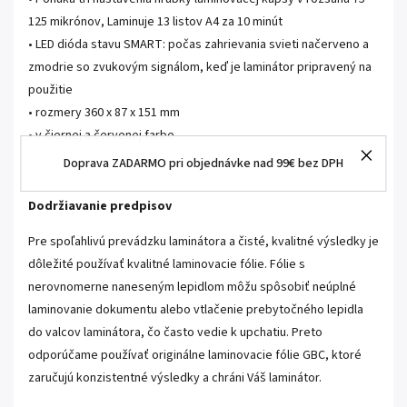
125 mikrónov, Laminuje 13 listov A4 za 10 minút
• LED dióda stavu SMART: počas zahrievania svieti načerveno a
zmodrie so zvukovým signálom, keď je laminátor pripravený na
použitie
• rozmery 360 x 87 x 151 mm
• v čiernej a červenej farbe
Doprava ZADARMO pri objednávke nad 99€ bez DPH
Dodržiavanie predpisov
Pre spoľahlivú prevádzku laminátora a čisté, kvalitné výsledky je
dôležité používať kvalitné laminovacie fólie. Fólie s
nerovnomerne naneseným lepidlom môžu spôsobiť neúplné
laminovanie dokumentu alebo vtlačenie prebytočného lepidla
do valcov laminátora, čo často vedie k upchatiu. Preto
odporúčame používať originálne laminovacie fólie GBC, ktoré
zaručujú konzistentné výsledky a chráni Váš laminátor.