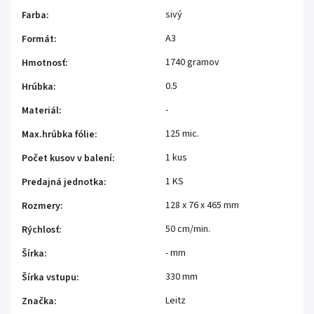
sivý
Farba
:
A3
Formát
:
1740 gramov
Hmotnosť
:
0.5
Hrúbka
:
-
Materiál
:
125 mic.
Max.hrúbka fólie
:
1 kus
Počet kusov v balení
:
1 KS
Predajná jednotka
:
128 x 76 x 465 mm
Rozmery
:
50 cm/min.
Rýchlosť
:
- mm
Šírka
:
330 mm
Šírka vstupu
:
Leitz
Značka
: