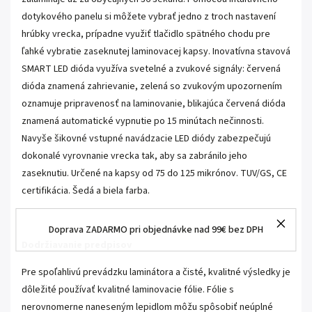
dotykového panelu si môžete vybrať jedno z troch nastavení
hrúbky vrecka, prípadne využiť tlačidlo spätného chodu pre
ľahké vybratie zaseknutej laminovacej kapsy. Inovatívna stavová
SMART LED dióda využíva svetelné a zvukové signály: červená
dióda znamená zahrievanie, zelená so zvukovým upozornením
oznamuje pripravenosť na laminovanie, blikajúca červená dióda
znamená automatické vypnutie po 15 minútach nečinnosti.
Navyše šikovné vstupné navádzacie LED diódy zabezpečujú
dokonalé vyrovnanie vrecka tak, aby sa zabránilo jeho
zaseknutiu. Určené na kapsy od 75 do 125 mikrónov. TUV/GS, CE
certifikácia. Šedá a biela farba.
Doprava ZADARMO pri objednávke nad 99€ bez DPH
Dodržiavanie predpisov
Pre spoľahlivú prevádzku laminátora a čisté, kvalitné výsledky je
dôležité používať kvalitné laminovacie fólie. Fólie s
nerovnomerne naneseným lepidlom môžu spôsobiť neúplné