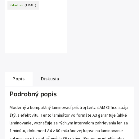
A3/A4, 5ks
Skladom
(1 BAL.)
Popis
Diskusia
Podrobný popis
Moderný a kompaktný laminovací prístroj Leitz iLAM Office spája
štýl a efektivitu. Tento laminátor vo formáte A3 garantuje ľahké
laminovanie, vyznačuje sa rýchlym intervalom zahrievania len za
1 minútu, dokument A4 v 80-mikrónovej kapse na laminovanie
zalaminuje už za obyčajných 36 sekúnd. Pomocou intuitívneho