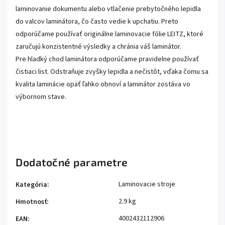
laminovanie dokumentu alebo vtlačenie prebytočného lepidla
do valcov laminátora, čo často vedie k upchatiu. Preto
odporúčame používať originálne laminovacie fólie LEITZ, ktoré
zaručujú konzistentné výsledky a chránia váš laminátor.
Pre hladký chod laminátora odporúčame pravidelne používať
čistiaci list. Odstraňuje zvyšky lepidla a nečistôt, vďaka čomu sa
kvalita laminácie opäť ľahko obnoví a laminátor zostáva vo
výbornom stave.
Dodatočné parametre
Laminovacie stroje
Kategória
:
2.9 kg
Hmotnosť
:
4002432112906
EAN
: