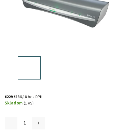
€229
€186,18 bez DPH
Skladom
(1 KS)