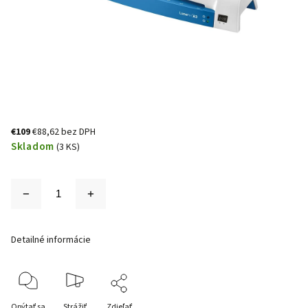
€109
€88,62 bez DPH
Skladom
(3 KS)
Detailné informácie
Opýtať sa
Strážiť
Zdieľať