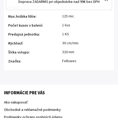
Doprava ZADARMO pri objednávke nad 99€ bez DPH
A3
Formát
:
125 mic.
Max.hrúbka fólie
:
1 kus
Počet kusov v balení
:
1 KS
Predajná jednotka
:
30 cm/min.
Rýchlosť
:
320 mm
Šírka vstupu
:
Fellowes
Značka
:
INFORMÁCIE PRE VÁS
Ako nakupovať
Obchodné a reklamačné podmienky
Podmienky ochrany osobných údajov