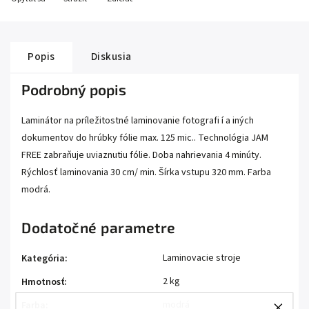
Popis
Diskusia
Podrobný popis
Laminátor na príležitostné laminovanie fotografi í a iných
dokumentov do hrúbky fólie max. 125 mic.. Technológia JAM
FREE zabraňuje uviaznutiu fólie. Doba nahrievania 4 minúty.
Rýchlosť laminovania 30 cm/ min. Šírka vstupu 320 mm. Farba
modrá.
Dodatočné parametre
Laminovacie stroje
Kategória
:
2 kg
Hmotnosť
:
modrá
Farba
: