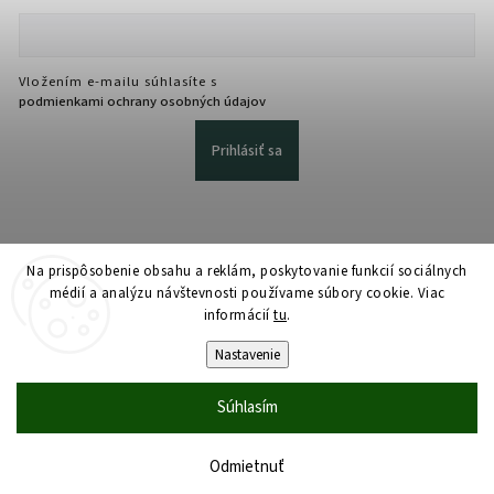
Vložením e-mailu súhlasíte s
podmienkami ochrany osobných údajov
Prihlásiť sa
Na prispôsobenie obsahu a reklám, poskytovanie funkcií sociálnych
médií a analýzu návštevnosti používame súbory cookie. Viac
informácií
tu
.
Copyright 2026
martmedia.sk
. Všetky práva vyhradené.
Upraviť nastavenie cookies
Nastavenie
Vytvořil
Shoptet
| Design
Shoptak.cz
Súhlasím
Odmietnuť
Domov
Katalóg
Košík
Účet
Dopyt