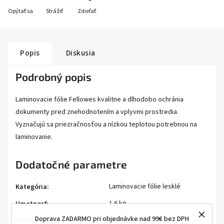
Opýtať sa
Strážiť
Zdieľať
Popis
Diskusia
Podrobný popis
Laminovacie fólie Fellowes kvalitne a dlhodobo ochránia
dokumenty pred znehodnotením a vplyvmi prostredia.
Vyznačujú sa priezračnosťou a nízkou teplotou potrebnou na
laminovanie.
Dodatočné parametre
Laminovacie fólie lesklé
Kategória
:
1.6 kg
Hmotnosť
:
Doprava ZADARMO pri objednávke nad 99€ bez DPH
100 μm
Hrúbka
: