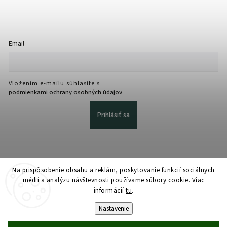
Email
Vložením e-mailu súhlasíte s
podmienkami ochrany osobných údajov
Prihlásiť sa
Na prispôsobenie obsahu a reklám, poskytovanie funkcií sociálnych
médií a analýzu návštevnosti používame súbory cookie. Viac
informácií
tu
.
Copyright 2026
martmedia.sk
. Všetky práva vyhradené.
Upraviť nastavenie cookies
Nastavenie
Vytvořil
Shoptet
| Design
Shoptak.cz