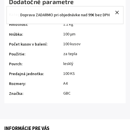
Dodatočné parametre
Laminovacie fólie lesklé
Kategória
:
Doprava ZADARMO pri objednávke nad 99€ bez DPH
1.2 kg
Hmotnosť
:
100 μm
Hrúbka
:
100 kusov
Počet kusov v balení
:
za tepla
Použitie
:
lesklý
Povrch
:
100 KS
Predajná jednotka
:
A4
Rozmery
:
GBC
Značka
:
INFORMÁCIE PRE VÁS