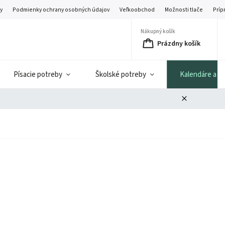
y
Podmienky ochrany osobných údajov
Veľkoobchod
Možnosti tlače
Príp
Nákupný košík
Prázdny košík
Písacie potreby
Školské potreby
Kalendáre a di