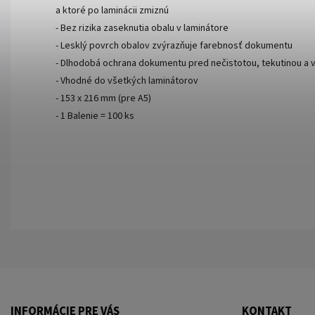
a ktoré po laminácii zmiznú
- Bez rizika zaseknutia obalu v laminátore
- Lesklý povrch obalov zvýrazňuje farebnosť dokumentu
- Dlhodobá ochrana dokumentu pred nečistotou, tekutinou a v
- Vhodné do všetkých laminátorov
- 153 x 216 mm (pre A5)
- 1 Balenie = 100 ks
INFORMÁCIE PRE VÁS
KONTAKT