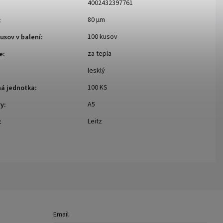
4002432397761
80 μm
:
100 kusov
usov v balení
:
za tepla
e
:
lesklý
100 KS
ná jednotka
:
A5
ry
:
Leitz
:
Email