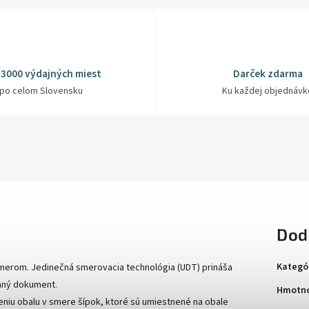
 3000 výdajných miest
Darček zdarma
po celom Slovensku
Ku každej objednávk
Dod
Kategó
smerom. Jedinečná smerovacia technológia (UDT) prináša
vaný dokument.
Hmotno
niu obalu v smere šípok, ktoré sú umiestnené na obale