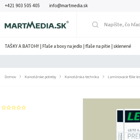
+421 903 505 405
info@martmedia.sk
TAŠKY A BATOHY | Fľaše a boxy na jedlo | fľaše na pitie | sklenené
Domov
/
Kancelárske potreby
/
Kancelárska technika
/
Laminovacie fólie le
Značka:
LEITZ
Neohodnotené