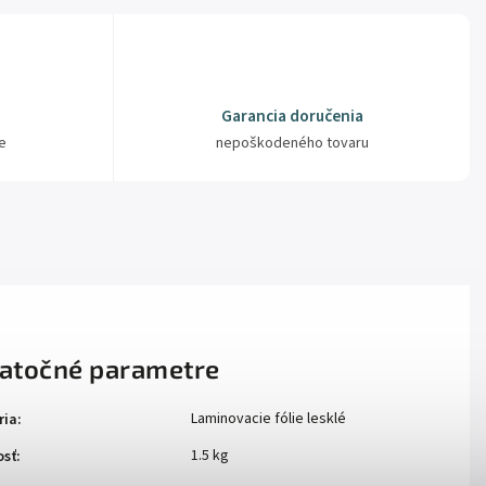
Garancia doručenia
e
nepoškodeného tovaru
atočné parametre
Laminovacie fólie lesklé
ria
:
1.5 kg
sť
: