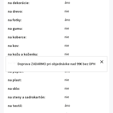
áno
na dekorácie
:
nie
na drevo
:
áno
na fotky
:
nie
na gumu
:
nie
na koberce
:
nie
na kov
:
nie
na kožu a koženku
:
nie
na led pásiky a lišty
:
Doprava ZADARMO pri objednávke nad 99€ bez DPH
áno
na papier
:
nie
na plast
:
nie
na sklo
:
nie
na steny a sadrokartón
:
áno
na textil
: