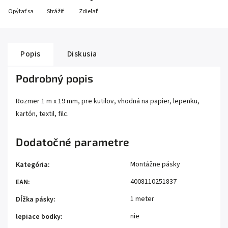
Opýtať sa
Strážiť
Zdieľať
Popis
Diskusia
Podrobný popis
Rozmer 1 m x 19 mm, pre kutilov, vhodná na papier, lepenku,
kartón, textil, filc.
Dodatočné parametre
Montážne pásky
Kategória
:
4008110251837
EAN
:
1 meter
Dĺžka pásky
:
nie
lepiace bodky
: