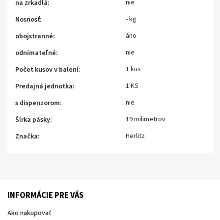
nie
na zrkadlá
:
- kg
Nosnosť
:
áno
obojstranné
:
nie
odnímateľné
:
1 kus
Počet kusov v balení
:
1 KS
Predajná jednotka
:
nie
s dispenzorom
:
19 milimetrov
Šírka pásky
:
Herlitz
Značka
:
INFORMÁCIE PRE VÁS
Ako nakupovať