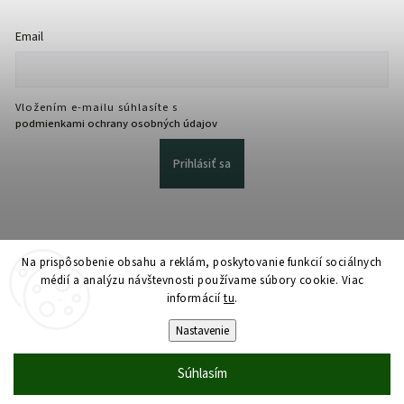
Email
Vložením e-mailu súhlasíte s
podmienkami ochrany osobných údajov
Prihlásiť sa
Na prispôsobenie obsahu a reklám, poskytovanie funkcií sociálnych
médií a analýzu návštevnosti používame súbory cookie. Viac
informácií
tu
.
Copyright 2026
martmedia.sk
. Všetky práva vyhradené.
Upraviť nastavenie cookies
Nastavenie
Vytvořil
Shoptet
| Design
Shoptak.cz
Súhlasím