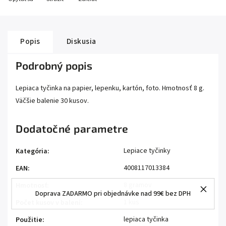
Popis
Diskusia
Podrobný popis
Lepiaca tyčinka na papier, lepenku, kartón, foto. Hmotnosť 8 g.
Väčšie balenie 30 kusov.
Dodatočné parametre
Lepiace tyčinky
Kategória
:
4008117013384
EAN
:
8 gramov
Hmotnosť
:
Doprava ZADARMO pri objednávke nad 99€ bez DPH
1 kus
Počet kusov v balení
:
lepiaca tyčinka
Použitie
: