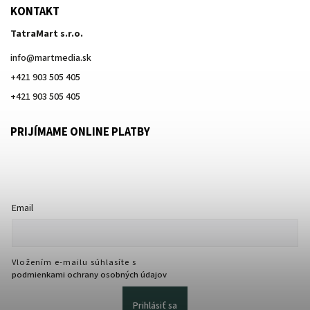
KONTAKT
TatraMart s.r.o.
info
@
martmedia.sk
+421 903 505 405
+421 903 505 405
PRIJÍMAME ONLINE PLATBY
Email
Vložením e-mailu súhlasíte s
podmienkami ochrany osobných údajov
Prihlásiť sa