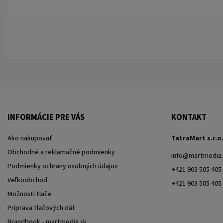
INFORMÁCIE PRE VÁS
KONTAKT
Ako nakupovať
TatraMart s.r.o
Obchodné a reklamačné podmienky
info
@
martmedia.
Podmienky ochrany osobných údajov
+421 903 505 405
Veľkoobchod
+421 903 505 405
Možnosti tlače
Príprava tlačových dát
Brandbook - martmedia.sk