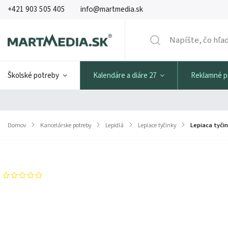
+421 903 505 405
info@martmedia.sk
Školské potreby
Kalendáre a diáre 27
Reklamné 
Domov
/
Kancelárske potreby
/
Lepidlá
/
Lepiace tyčinky
/
Lepiaca tyčin
Značka:
Pritt
Neohodnotené