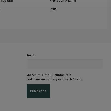
Pritt stick original
tový rad
:
Pritt
:
Email
Vložením e-mailu súhlasíte s
podmienkami ochrany osobných údajov
Prihlásiť sa