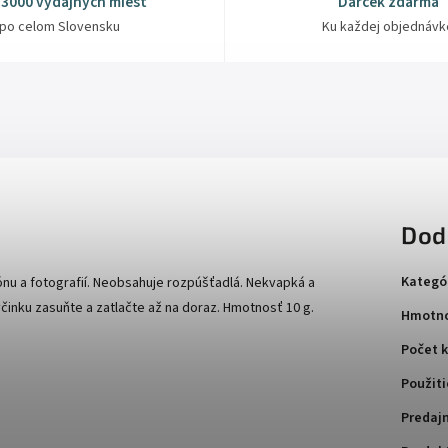
 3000 výdajných miest
Darček zdarma
po celom Slovensku
Ku každej objednávk
Dod
Kategó
tónu a fotografií. Neobsahuje rozpúšťadlá. Nekvapká a
tyčinku zasuňte a zatlačte až na doraz. Hmotnosť 10 g.
Hmotno
Počet k
Použiti
Predaj