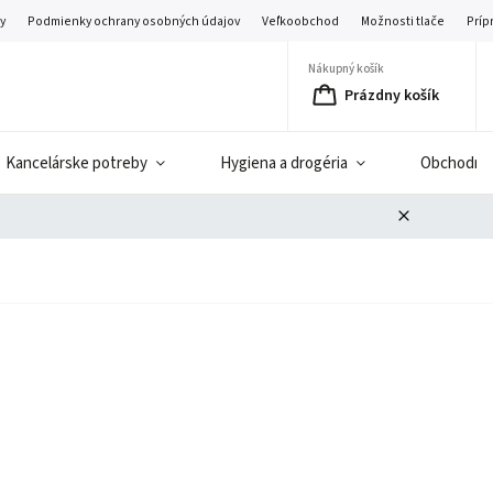
y
Podmienky ochrany osobných údajov
Veľkoobchod
Možnosti tlače
Príp
Nákupný košík
Prázdny košík
Kancelárske potreby
Hygiena a drogéria
Obchodné 