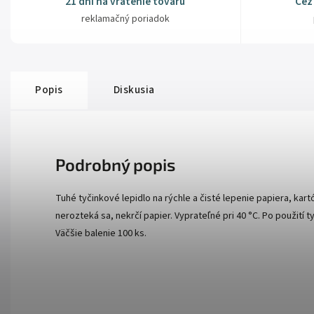
21 dní na vrátenie tovaru
Cez
reklamačný poriadok
Popis
Diskusia
Podrobný popis
Tuhé tyčinkové lepidlo na rýchle a čisté lepenie papiera, kar
nerozteká sa, nekrčí papier. Vyprateľné pri 40 °C. Po použití 
Väčšie balenie 100 ks.