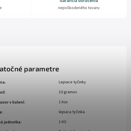
Garancia doručenia
e
nepoškodeného tovaru
atočné parametre
Lepiace tyčinky
ria
:
10 gramov
sť
:
1 kus
usov v balení
:
lepiaca tyčinka
e
:
1 KS
ná jednotka
: