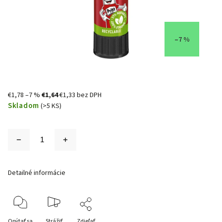
–7 %
€1,78
–7 %
€1,64
€1,33 bez DPH
Skladom
(>5 KS)
Detailné informácie
Opýtať sa
Strážiť
Zdieľať