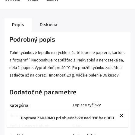
Popis
Diskusia
Podrobný popis
Tuhé tyčinkové lepidlo na rýchle a čisté lepenie papiera, kartónu
a fotografií. Neobsahuje rozpúšťadlá. Nekvapká a nerozteká sa,
nekrčí papier. Vyprateľné pri 40 °C. Po použití tyčinku zasuňte a
zatlačte až na doraz. Hmotnosť 20 g. Väčšie balenie 36 kusov.
Dodatočné parametre
Lepiace tyčinky
Kategória
:
20 gramov
Hmotnosť
:
Doprava ZADARMO pri objednávke nad 99€ bez DPH
1 kus
Počet kusov v balení
: