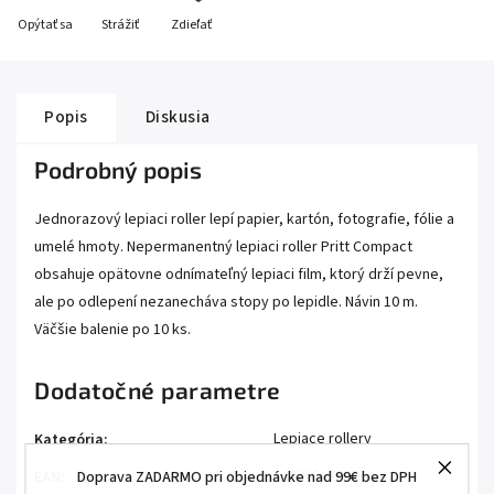
Opýtať sa
Strážiť
Zdieľať
Popis
Diskusia
Podrobný popis
Jednorazový lepiaci roller lepí papier, kartón, fotografie, fólie a
umelé hmoty. Nepermanentný lepiaci roller Pritt Compact
obsahuje opätovne odnímateľný lepiaci film, ktorý drží pevne,
ale po odlepení nezanecháva stopy po lepidle. Návin 10 m.
Väčšie balenie po 10 ks.
Dodatočné parametre
Lepiace rollery
Kategória
:
5410091323844
EAN
:
Doprava ZADARMO pri objednávke nad 99€ bez DPH