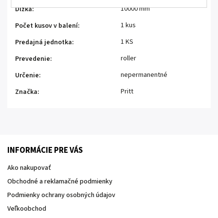
10000 mm
Dĺžka
:
1 kus
Počet kusov v balení
:
1 KS
Predajná jednotka
:
roller
Prevedenie
:
nepermanentné
Určenie
:
Pritt
Značka
:
INFORMÁCIE PRE VÁS
Ako nakupovať
Obchodné a reklamačné podmienky
Podmienky ochrany osobných údajov
Veľkoobchod