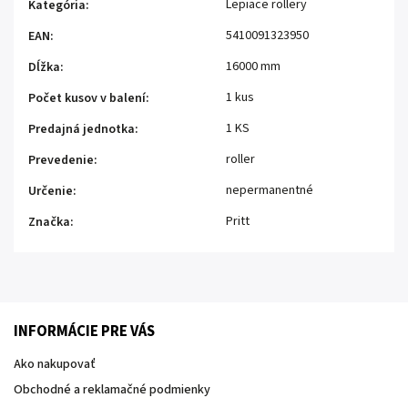
Lepiace rollery
Kategória
:
5410091323950
EAN
:
16000 mm
Dĺžka
:
1 kus
Počet kusov v balení
:
1 KS
Predajná jednotka
:
roller
Prevedenie
:
nepermanentné
Určenie
:
Pritt
Značka
:
INFORMÁCIE PRE VÁS
Ako nakupovať
Obchodné a reklamačné podmienky