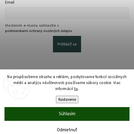
Email
Vložením e-mailu súhlasíte s
podmienkami ochrany osobných údajov
Prihlásiť sa
Na prispôsobenie obsahu a reklám, poskytovanie funkcií sociálnych
médií a analýzu návštevnosti používame súbory cookie. Viac
informácií
tu
.
Copyright 2026
martmedia.sk
. Všetky práva vyhradené.
Upraviť nastavenie cookies
Nastavenie
Vytvořil
Shoptet
| Design
Shoptak.cz
Súhlasím
Odmietnuť
Domov
Katalóg
Košík
Účet
Dopyt