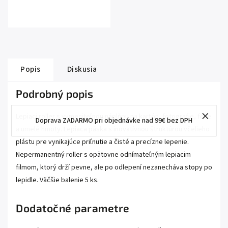
Popis
Diskusia
Podrobný popis
Lepiaci roller s vymeniteľnou náplňou na kartón, fotografie, fólie
Doprava ZADARMO pri objednávke nad 99€ bez DPH
a umelé hmoty. Lepiaca páska s inovatívnou štruktúrou včelieho
plástu pre vynikajúce priľnutie a čisté a precízne lepenie.
Nepermanentný roller s opätovne odnímateľným lepiacim
filmom, ktorý drží pevne, ale po odlepení nezanecháva stopy po
lepidle. Väčšie balenie 5 ks.
Dodatočné parametre