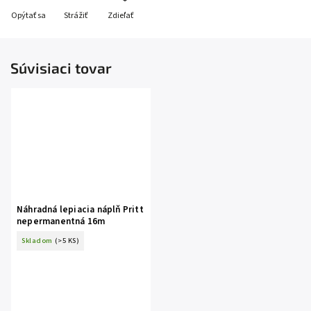
Opýtať sa
Strážiť
Zdieľať
Súvisiaci tovar
Náhradná lepiacia náplň Pritt
nepermanentná 16m
Skladom
(>5 KS)