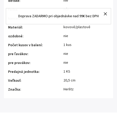
nie
detské
:
mix
Farba
:
Doprava ZADARMO pri objednávke nad 99€ bez DPH
áno
kancelárske
:
kovové/plastové
Materiál
:
nie
ozdobné
:
1 kus
Počet kusov v balení
:
nie
pre ľavákov
:
nie
pre pravákov
:
1 KS
Predajná jednotka
:
20,5 cm
Veľkosť
:
Herlitz
Značka
: