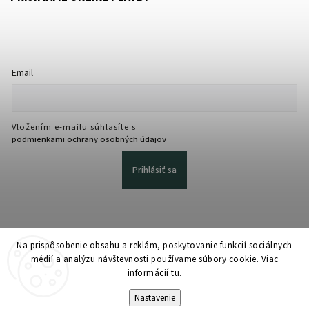
Email
Vložením e-mailu súhlasíte s
podmienkami ochrany osobných údajov
Prihlásiť sa
Na prispôsobenie obsahu a reklám, poskytovanie funkcií sociálnych
médií a analýzu návštevnosti používame súbory cookie. Viac
informácií
tu
.
Copyright 2026
martmedia.sk
. Všetky práva vyhradené.
Upraviť nastavenie cookies
Nastavenie