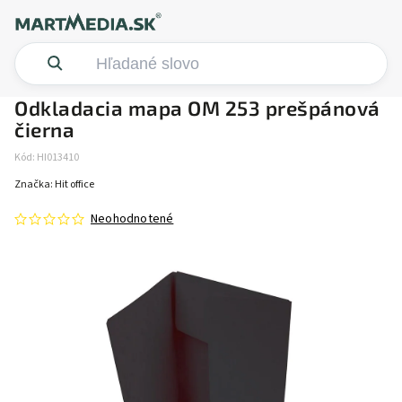
Odkladacia mapa OM 253 prešpánová
čierna
Kód:
HI013410
Značka:
Hit office
Neohodnotené