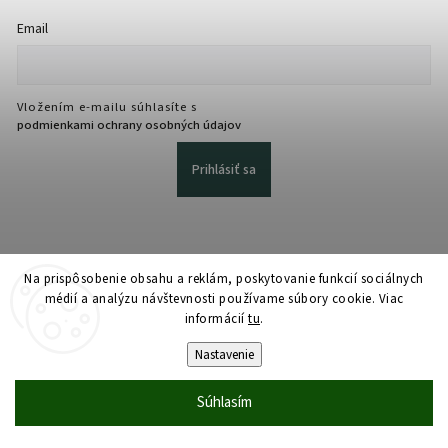
Email
Vložením e-mailu súhlasíte s
podmienkami ochrany osobných údajov
Prihlásiť sa
Na prispôsobenie obsahu a reklám, poskytovanie funkcií sociálnych
médií a analýzu návštevnosti používame súbory cookie. Viac
informácií
tu
.
Copyright 2026
martmedia.sk
. Všetky práva vyhradené.
Upraviť nastavenie cookies
Nastavenie
Vytvořil
Shoptet
| Design
Shoptak.cz
Súhlasím