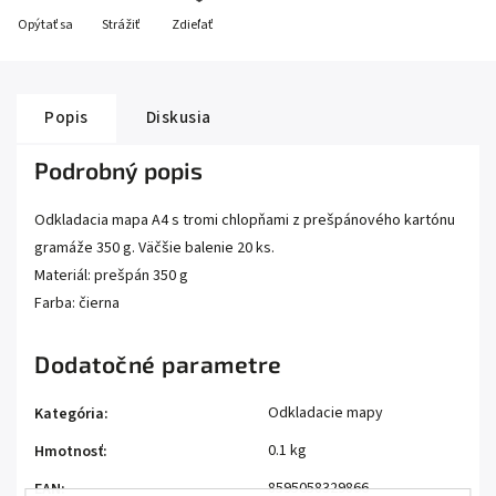
Opýtať sa
Strážiť
Zdieľať
Popis
Diskusia
Podrobný popis
Odkladacia mapa A4 s tromi chlopňami z prešpánového kartónu
gramáže 350 g. Väčšie balenie 20 ks.
Materiál: prešpán 350 g
Farba: čierna
Dodatočné parametre
Odkladacie mapy
Kategória
:
0.1 kg
Hmotnosť
:
8595058329866
EAN
: