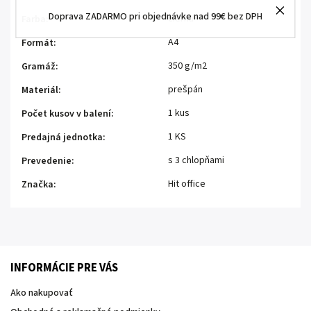
Doprava ZADARMO pri objednávke nad 99€ bez DPH
čierna
Farba
:
A4
Formát
:
350 g/m2
Gramáž
:
prešpán
Materiál
:
1 kus
Počet kusov v balení
:
1 KS
Predajná jednotka
:
s 3 chlopňami
Prevedenie
:
Hit office
Značka
:
INFORMÁCIE PRE VÁS
Ako nakupovať