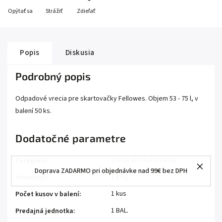
Opýtať sa
Strážiť
Zdieľať
Popis
Diskusia
Podrobný popis
Odpadové vrecia pre skartovačky Fellowes. Objem 53 - 75 l, v
balení 50 ks.
Dodatočné parametre
Vrecia do skartovačky
Kategória
:
Doprava ZADARMO pri objednávke nad 99€ bez DPH
1.6 kg
Hmotnosť
:
1 kus
Počet kusov v balení
:
1 BAL.
Predajná jednotka
: