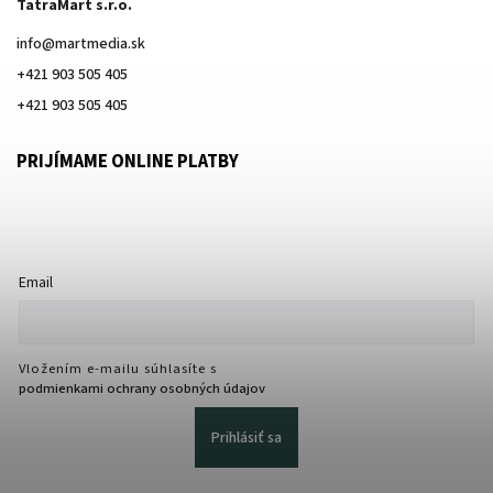
TatraMart s.r.o.
info
@
martmedia.sk
+421 903 505 405
+421 903 505 405
PRIJÍMAME ONLINE PLATBY
Email
Vložením e-mailu súhlasíte s
podmienkami ochrany osobných údajov
Prihlásiť sa