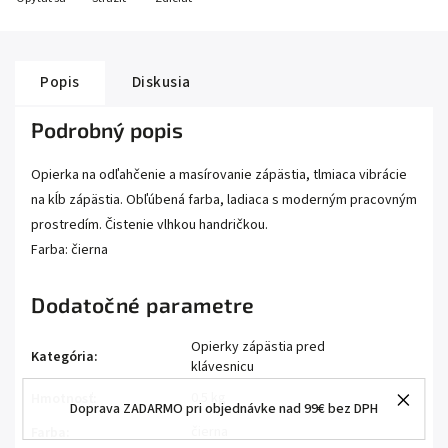
Popis
Diskusia
Podrobný popis
Opierka na odľahčenie a masírovanie zápästia, tlmiaca vibrácie
na kĺb zápästia. Obľúbená farba, ladiaca s moderným pracovným
prostredím. Čistenie vlhkou handričkou.
Farba: čierna
Dodatočné parametre
Opierky zápästia pred
Kategória
:
klávesnicu
0.5 kg
Hmotnosť
:
Doprava ZADARMO pri objednávke nad 99€ bez DPH
čierna
Farba
: