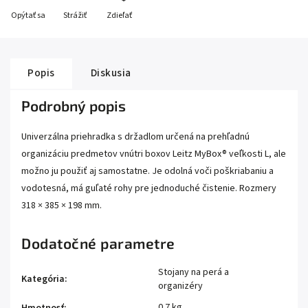
Opýtať sa
Strážiť
Zdieľať
Popis
Diskusia
Podrobný popis
Univerzálna priehradka s držadlom určená na prehľadnú
organizáciu predmetov vnútri boxov Leitz MyBox® veľkosti L, ale
možno ju použiť aj samostatne. Je odolná voči poškriabaniu a
vodotesná, má guľaté rohy pre jednoduché čistenie. Rozmery
318 × 385 × 198 mm.
Dodatočné parametre
Stojany na perá a
Kategória
:
organizéry
0.7 kg