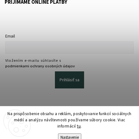
PRIJÍMAME ONLINE PLATBY
Email
Vložením e-mailu súhlasíte s
podmienkami ochrany osobných údajov
Prihlásiť sa
Na prispôsobenie obsahu a reklám, poskytovanie funkcií sociálnych
médií a analýzu návštevnosti používame súbory cookie. Viac
informácií
tu
.
Copyright 2026
martmedia.sk
. Všetky práva vyhradené.
Upraviť nastavenie cookies
Nastavenie