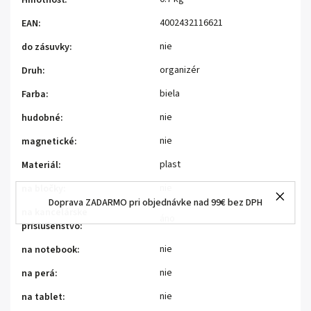
Hmotnosť
:
4002432116621
EAN
:
nie
do zásuvky
:
organizér
Druh
:
biela
Farba
:
nie
hudobné
:
nie
magnetické
:
plast
Materiál
:
nie
na bločky
:
Doprava ZADARMO pri objednávke nad 99€ bez DPH
na kancelárske
áno
príslušenstvo
:
nie
na notebook
:
nie
na perá
:
nie
na tablet
: