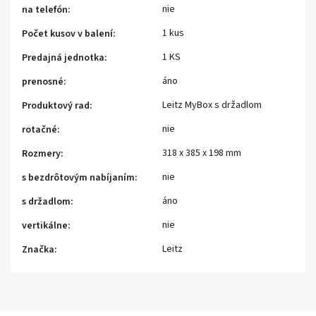
nie
na telefón
:
1 kus
Počet kusov v balení
:
1 KS
Predajná jednotka
:
áno
prenosné
:
Leitz MyBox s držadlom
Produktový rad
:
nie
rotačné
:
318 x 385 x 198 mm
Rozmery
:
nie
s bezdrôtovým nabíjaním
:
áno
s držadlom
:
nie
vertikálne
:
Leitz
Značka
: