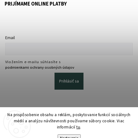
PRIJÍMAME ONLINE PLATBY
Email
Vložením e-mailu súhlasíte s
podmienkami ochrany osobných údajov
Prihlásiť sa
Na prispôsobenie obsahu a reklám, poskytovanie funkcií sociálnych
médií a analýzu návštevnosti používame súbory cookie. Viac
informácií
tu
.
Copyright 2026
martmedia.sk
. Všetky práva vyhradené.
Upraviť nastavenie cookies