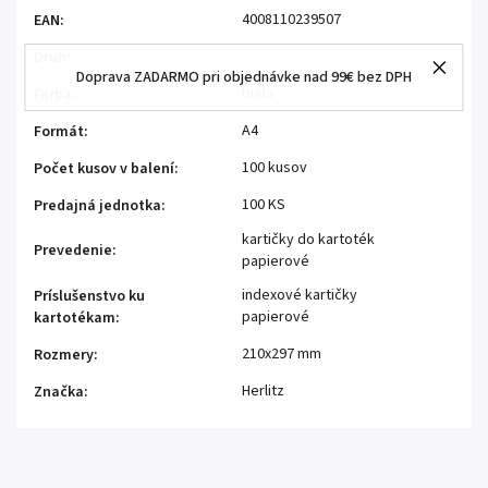
4008110239507
EAN
:
-
Druh
:
Doprava ZADARMO pri objednávke nad 99€ bez DPH
biela
Farba
:
A4
Formát
:
100 kusov
Počet kusov v balení
:
100 KS
Predajná jednotka
:
kartičky do kartoték
Prevedenie
:
papierové
indexové kartičky
Príslušenstvo ku
papierové
kartotékam
:
210x297 mm
Rozmery
:
Herlitz
Značka
: