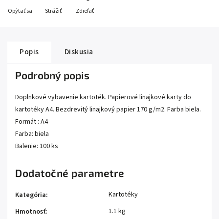
Opýtať sa
Strážiť
Zdieľať
Popis
Diskusia
Podrobný popis
Doplnkové vybavenie kartoték. Papierové linajkové karty do
kartotéky A4. Bezdrevitý linajkový papier 170 g/m2. Farba biela.
Formát : A4
Farba: biela
Balenie: 100 ks
Dodatočné parametre
Kartotéky
Kategória
:
1.1 kg
Hmotnosť
: