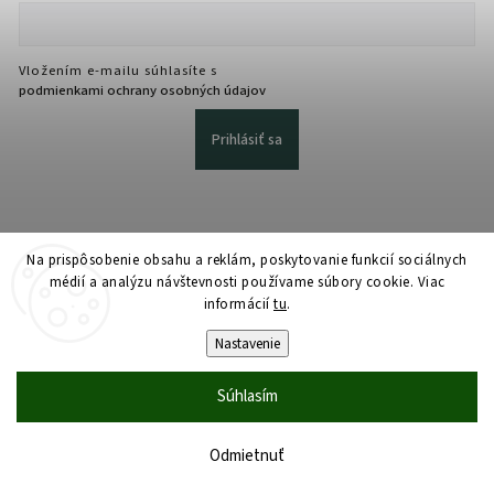
Vložením e-mailu súhlasíte s
podmienkami ochrany osobných údajov
Prihlásiť sa
Na prispôsobenie obsahu a reklám, poskytovanie funkcií sociálnych
médií a analýzu návštevnosti používame súbory cookie. Viac
informácií
tu
.
Copyright 2026
martmedia.sk
. Všetky práva vyhradené.
Upraviť nastavenie cookies
Nastavenie
Vytvořil
Shoptet
| Design
Shoptak.cz
Súhlasím
Odmietnuť
Domov
Katalóg
Košík
Účet
Dopyt