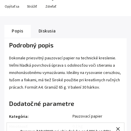
Opýtať sa
Strážiť
Zdieľať
Popis
Diskusia
Podrobný popis
Dokonale priesvitný pauzovací papier na technické kreslenie.
Veľmi hladká povrchová úprava s odolnosťou voči stieraniu a
mnohonásobnému vymazávaniu. Ideálny na rysovanie ceruzkou,
tušom a fixkami, má tiež široké použitie pri kreatívnych ručných
prácach. Formát A4. Gramáž 65 g. V balení 30 hárkov.
Dodatočné parametre
Pauzovací papier
Kategória
:
0.2 kg
Hmotnosť
: