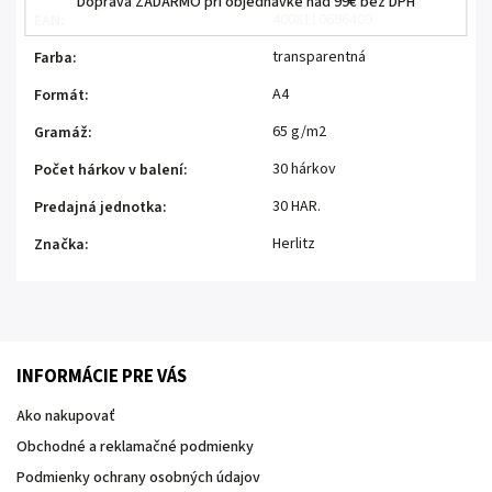
Doprava ZADARMO pri objednávke nad 99€ bez DPH
4008110696409
EAN
:
transparentná
Farba
:
A4
Formát
:
65 g/m2
Gramáž
:
30 hárkov
Počet hárkov v balení
:
30 HAR.
Predajná jednotka
:
Herlitz
Značka
:
INFORMÁCIE PRE VÁS
Ako nakupovať
Obchodné a reklamačné podmienky
Podmienky ochrany osobných údajov