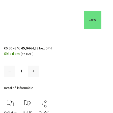
–8 %
€6,50
–8 %
€5,94
€4,83 bez DPH
Skladom
(>5 BAL.)
Detailné informácie
Opýtať sa
Strážiť
Zdieľať