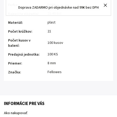
biela
Farba
:
Doprava ZADARMO pri objednávke nad 99€ bez DPH
21-40 list
Kapacita viazania
:
plast
Materiál
:
21
Počet krúžkov
:
Počet kusov v
100 kusov
balení
:
100 KS
Predajná jednotka
:
8 mm
Priemer
:
Fellowes
Značka
:
INFORMÁCIE PRE VÁS
Ako nakupovať