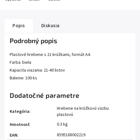
Popis
Diskusia
Podrobný popis
Plastové hrebene s 21 krúžkami, formát A4.
Farba: biela
Kapacita viazania: 21-40 listov
Balenie: 100 ks
Dodatočné parametre
Hrebene na krúžkovú väzbu
Kategória
:
plastovú
0.3 kg
Hmotnosť
:
8595188002219
EAN
: