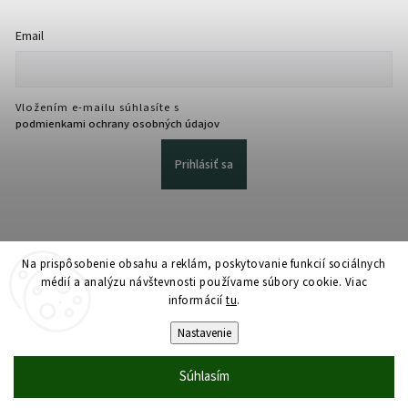
Email
Vložením e-mailu súhlasíte s
podmienkami ochrany osobných údajov
Prihlásiť sa
Na prispôsobenie obsahu a reklám, poskytovanie funkcií sociálnych
médií a analýzu návštevnosti používame súbory cookie. Viac
informácií
tu
.
Copyright 2026
martmedia.sk
. Všetky práva vyhradené.
Upraviť nastavenie cookies
Nastavenie
Vytvořil
Shoptet
| Design
Shoptak.cz
Súhlasím