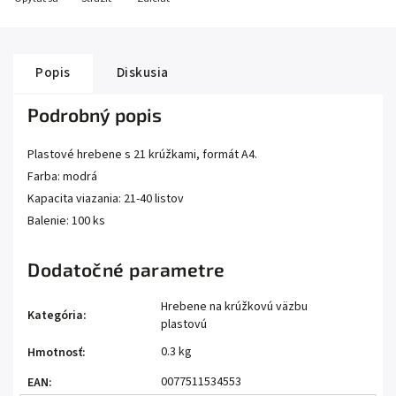
Popis
Diskusia
Podrobný popis
Plastové hrebene s 21 krúžkami, formát A4.
Farba: modrá
Kapacita viazania: 21-40 listov
Balenie: 100 ks
Dodatočné parametre
Hrebene na krúžkovú väzbu
Kategória
:
plastovú
0.3 kg
Hmotnosť
:
0077511534553
EAN
: