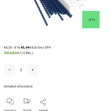
–8 %
€6,50
–8 %
€5,94
€4,83 bez DPH
Skladom
(>5 BAL.)
Detailné informácie
Opýtať sa
Strážiť
Zdieľať