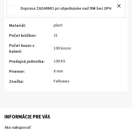
modrá
Farba
:
Doprava ZADARMO pri objednávke nad 99€ bez DPH
21-40 list
Kapacita viazania
:
plast
Materiál
:
21
Počet krúžkov
:
Počet kusov v
100 kusov
balení
:
100 KS
Predajná jednotka
:
8 mm
Priemer
:
Fellowes
Značka
:
INFORMÁCIE PRE VÁS
Ako nakupovať