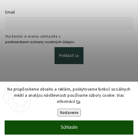
Email
Vložením e-mailu súhlasíte s
podmienkami ochrany osobných údajov
Prihlásiť sa
Na prispôsobenie obsahu a reklám, poskytovanie funkcií sociálnych
médií a analýzu návštevnosti používame súbory cookie. Viac
informácií
tu
.
Copyright 2026
martmedia.sk
. Všetky práva vyhradené.
Upraviť nastavenie cookies
Nastavenie
Vytvořil
Shoptet
| Design
Shoptak.cz
Súhlasím