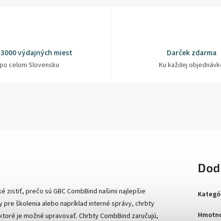
 3000 výdajných miest
Darček zdarma
po celom Slovensku
Ku každej objednávk
Dod
é zistiť, prečo sú GBC CombBind našimi najlepšie
Kategó
pre školenia alebo napríklad interné správy, chrbty
Hmotno
ktoré je možné upravovať. Chrbty CombBind zaručujú,