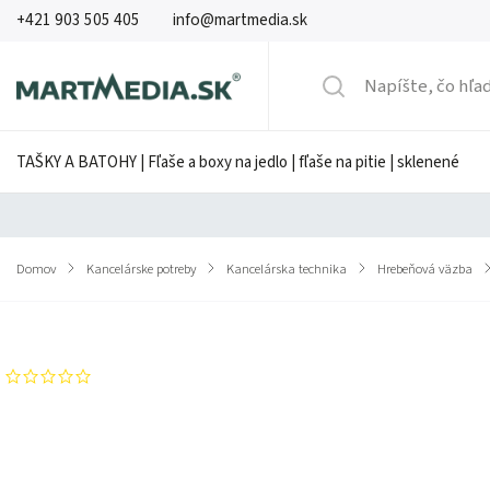
+421 903 505 405
info@martmedia.sk
TAŠKY A BATOHY | Fľaše a boxy na jedlo | fľaše na pitie | sklenené
Domov
/
Kancelárske potreby
/
Kancelárska technika
/
Hrebeňová väzba
/
Značka:
GBC
Neohodnotené