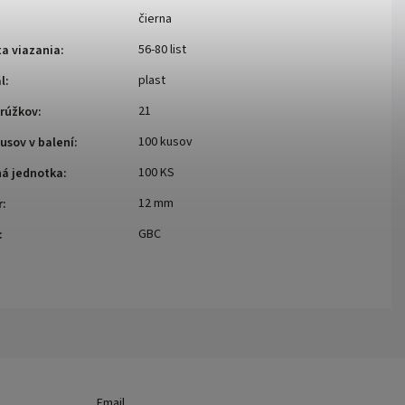
čierna
56-80 list
a viazania
:
plast
l
:
21
krúžkov
:
100 kusov
usov v balení
:
100 KS
ná jednotka
:
12 mm
r
:
GBC
:
Email