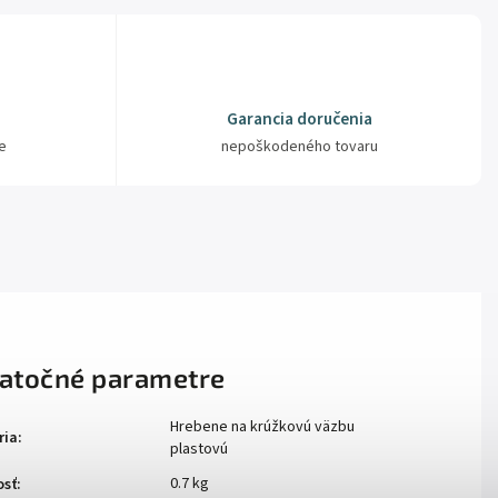
Garancia doručenia
e
nepoškodeného tovaru
atočné parametre
Hrebene na krúžkovú väzbu
ria
:
plastovú
0.7 kg
sť
: