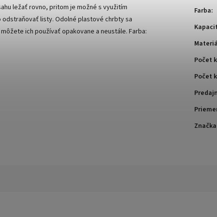
ahu ležať rovno, pritom je možné s využitím
Farba
:
o odstraňovať listy. Odolné plastové chrbty sa
Kapacit
a môžete ich používať opakovane a neustále. Farba:
Materiá
Počet 
Počet k
Predaj
Prieme
Značka