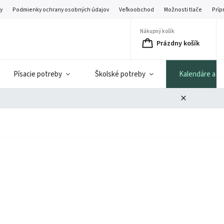
y
Podmienky ochrany osobných údajov
Veľkoobchod
Možnosti tlače
Príp
Nákupný košík
Prázdny košík
Písacie potreby
Školské potreby
Kalendáre a di