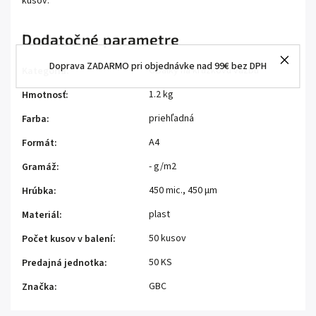
kusov.
Dodatočné parametre
Doprava ZADARMO pri objednávke nad 99€ bez DPH
Obálky na krúžkovú väzbu
Kategória
:
1.2 kg
Hmotnosť
:
priehľadná
Farba
:
A4
Formát
:
- g/m2
Gramáž
:
450 mic., 450 μm
Hrúbka
:
plast
Materiál
:
50 kusov
Počet kusov v balení
:
50 KS
Predajná jednotka
:
GBC
Značka
: